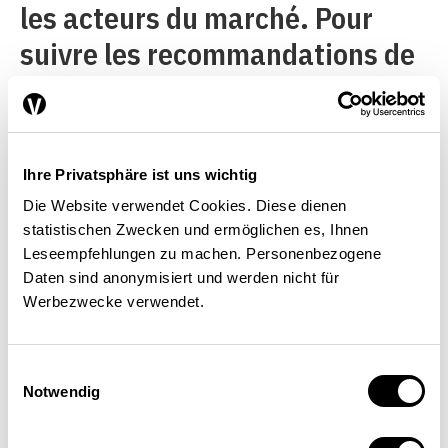
les acteurs du marché. Pour
suivre les recommandations de
l’OCDE, il prévoit de transformer
en paiements directs la
réduction dont bénéficient les
Ihre Privatsphäre ist uns wichtig
producteurs de lait de
Die Website verwendet Cookies. Diese dienen
fromagerie sur le prix de la
statistischen Zwecken und ermöglichen es, Ihnen
Leseempfehlungen zu machen. Personenbezogene
matière première; il en est de
Daten sind anonymisiert und werden nicht für
même du supplément pour le
Werbezwecke verwendet.
non-ensilage. Ainsi, des fonds
utilisés jusqu’ici de manière
Einwilligungsauswahl
Notwendig
sélective pour réduire le prix de