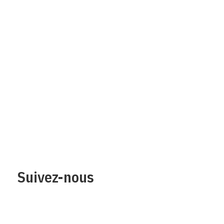
Qui sommes-nous?
Mentions legales
Contact
Protection des
données/Conditions
d’utilisation
Suivez-nous