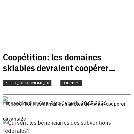
Coopétition: les domaines
skiables devraient coopérer
davantage
POLITIQUE ÉCONOMIQUE
TOURISME
Michael Stadler
,
Gian-Reto Capaul
| 28.07.2026