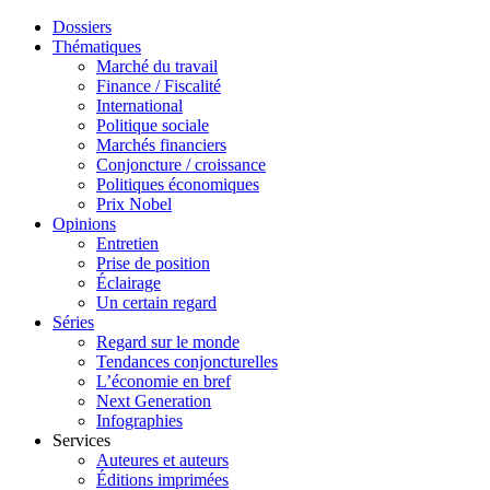
Dossiers
Thématiques
Marché du travail
Finance / Fiscalité
International
Politique sociale
Marchés financiers
Conjoncture / croissance
Politiques économiques
Prix Nobel
Opinions
Entretien
Prise de position
Éclairage
Un certain regard
Séries
Regard sur le monde
Tendances conjoncturelles
L’économie en bref
Next Generation
Infographies
Services
Auteures et auteurs
Éditions imprimées