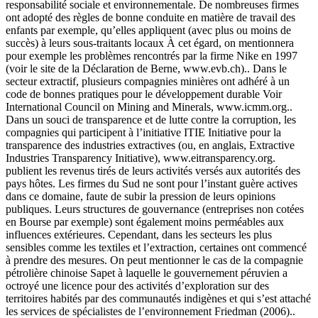
responsabilité sociale et environnementale. De nombreuses firmes
ont adopté des règles de bonne conduite en matière de travail des
enfants par exemple, qu’elles appliquent (avec plus ou moins de
succès) à leurs sous-traitants locaux À cet égard, on mentionnera
pour exemple les problèmes rencontrés par la firme Nike en 1997
(voir le site de la Déclaration de Berne, www.evb.ch).. Dans le
secteur extractif, plusieurs compagnies minières ont adhéré à un
code de bonnes pratiques pour le développement durable Voir
International Council on Mining and Minerals, www.icmm.org..
Dans un souci de transparence et de lutte contre la corruption, les
compagnies qui participent à l’initiative ITIE Initiative pour la
transparence des industries extractives (ou, en anglais, Extractive
Industries Transparency Initiative), www.eitransparency.org.
publient les revenus tirés de leurs activités versés aux autorités des
pays hôtes. Les firmes du Sud ne sont pour l’instant guère actives
dans ce domaine, faute de subir la pression de leurs opinions
publiques. Leurs structures de gouvernance (entreprises non cotées
en Bourse par exemple) sont également moins perméables aux
influences extérieures. Cependant, dans les secteurs les plus
sensibles comme les textiles et l’extraction, certaines ont commencé
à prendre des mesures. On peut mentionner le cas de la compagnie
pétrolière chinoise Sapet à laquelle le gouvernement péruvien a
octroyé une licence pour des activités d’exploration sur des
territoires habités par des communautés indigènes et qui s’est attaché
les services de spécialistes de l’environnement Friedman (2006)..