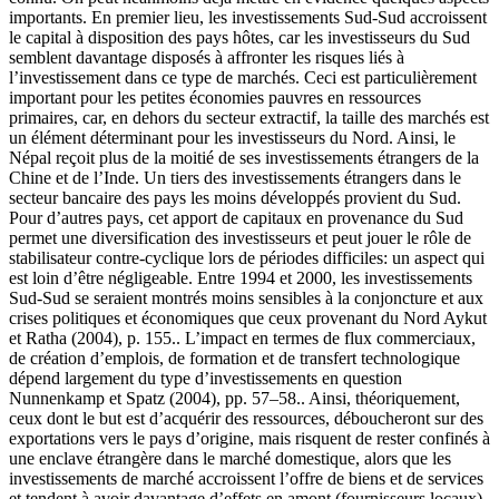
importants. En premier lieu, les investissements Sud-Sud accroissent
le capital à disposition des pays hôtes, car les investisseurs du Sud
semblent davantage disposés à affronter les risques liés à
l’investissement dans ce type de marchés. Ceci est particulièrement
important pour les petites économies pauvres en ressources
primaires, car, en dehors du secteur extractif, la taille des marchés est
un élément déterminant pour les investisseurs du Nord. Ainsi, le
Népal reçoit plus de la moitié de ses investissements étrangers de la
Chine et de l’Inde. Un tiers des investissements étrangers dans le
secteur bancaire des pays les moins développés provient du Sud.
Pour d’autres pays, cet apport de capitaux en provenance du Sud
permet une diversification des investisseurs et peut jouer le rôle de
stabilisateur contre-cyclique lors de périodes difficiles: un aspect qui
est loin d’être négligeable. Entre 1994 et 2000, les investissements
Sud-Sud se seraient montrés moins sensibles à la conjoncture et aux
crises politiques et économiques que ceux provenant du Nord Aykut
et Ratha (2004), p. 155.. L’impact en termes de flux commerciaux,
de création d’emplois, de formation et de transfert technologique
dépend largement du type d’investissements en question
Nunnenkamp et Spatz (2004), pp. 57–58.. Ainsi, théoriquement,
ceux dont le but est d’acquérir des ressources, déboucheront sur des
exportations vers le pays d’origine, mais risquent de rester confinés à
une enclave étrangère dans le marché domestique, alors que les
investissements de marché accroissent l’offre de biens et de services
et tendent à avoir davantage d’effets en amont (fournisseurs locaux)