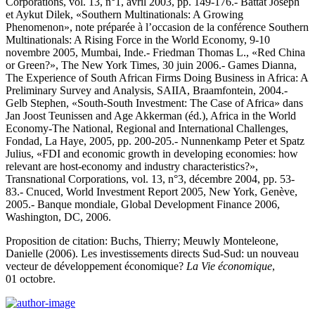
Corporations, vol. 13, n°1, avril 2003, pp. 149-176.- Battat Joseph
et Aykut Dilek, «Southern Multinationals: A Growing
Phenomenon», note préparée à l’occasion de la conférence Southern
Multinationals: A Rising Force in the World Economy, 9-10
novembre 2005, Mumbai, Inde.- Friedman Thomas L., «Red China
or Green?», The New York Times, 30 juin 2006.- Games Dianna,
The Experience of South African Firms Doing Business in Africa: A
Preliminary Survey and Analysis, SAIIA, Braamfontein, 2004.-
Gelb Stephen, «South-South Investment: The Case of Africa» dans
Jan Joost Teunissen and Age Akkerman (éd.), Africa in the World
Economy-The National, Regional and International Challenges,
Fondad, La Haye, 2005, pp. 200-205.- Nunnenkamp Peter et Spatz
Julius, «FDI and economic growth in developing economies: how
relevant are host-economy and industry characteristics?»,
Transnational Corporations, vol. 13, n°3, décembre 2004, pp. 53-
83.- Cnuced, World Investment Report 2005, New York, Genève,
2005.- Banque mondiale, Global Development Finance 2006,
Washington, DC, 2006.
Proposition de citation: Buchs, Thierry; Meuwly Monteleone,
Danielle (2006). Les investissements directs Sud-Sud: un nouveau
vecteur de développement économique?
La Vie économique
,
01 octobre.