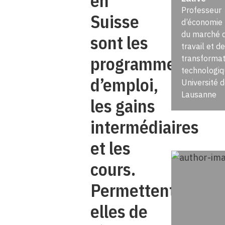
en
Professeur
Suisse
d’économie
du marché 
sont les
travail et de
programmes
transformat
technologiq
d’emploi,
Université 
Lausanne
les gains
intermédiaires
et les
cours.
Permettent-
elles de