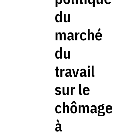
du
marché
du
travail
sur le
chômage
à