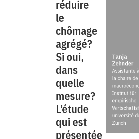
réduire
le
chômage
agrégé?
Si oui,
Tanja
Zehnder
dans
Assistante 
la chaire de
quelle
macroécono
mesure?
Institut für
empirische
L’étude
Wirtschafts
université d
qui est
Zurich
présentée