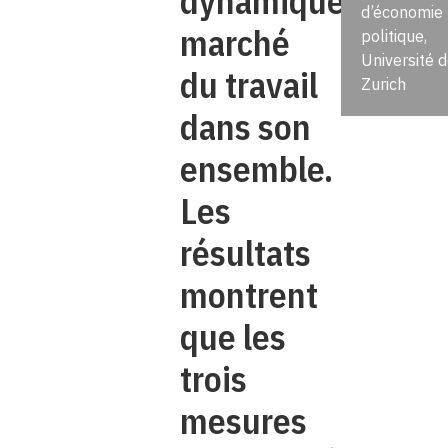
dynamique du
d’économie
marché
politique,
Université 
du travail
Zurich
dans son
ensemble.
Les
résultats
montrent
que les
trois
mesures