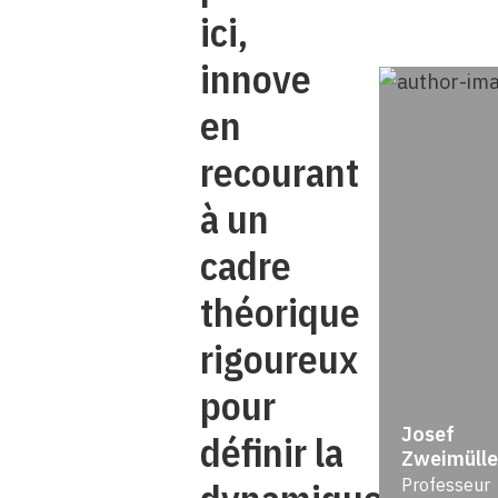
ici,
innove
en
recourant
à un
cadre
théorique
rigoureux
pour
Josef
définir la
Zweimülle
Professeur