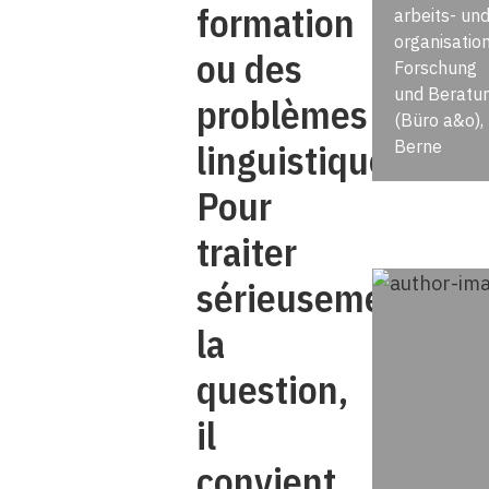
formation
arbeits- un
organisatio
ou des
Forschung
und Beratu
problèmes
(Büro a&o),
linguistiques.
Berne
Pour
traiter
sérieusement
la
question,
il
convient