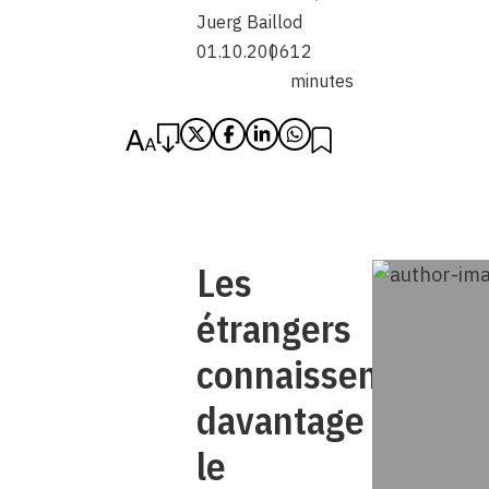
Juerg Baillod
01.10.2006
12
minutes
Les
étrangers
connaissent
davantage
le