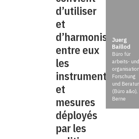
d’utiliser
et
d’harmoniser
Juerg
entre eux
Baillod
Büro für
les
arbeits- un
organisatio
instruments
Forschung
und Beratu
et
(Büro a&o),
mesures
Berne
déployés
par les