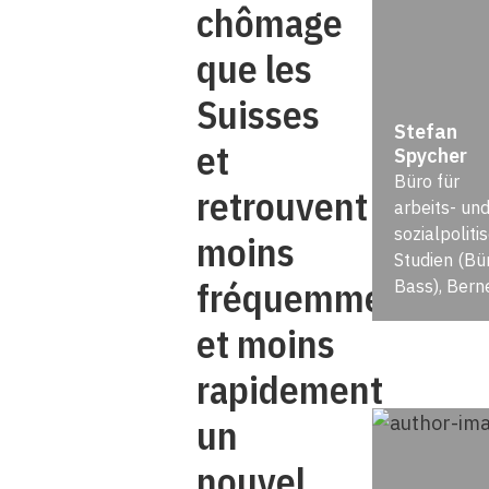
chômage
que les
Suisses
Stefan
et
Spycher
Büro für
retrouvent
arbeits- un
sozialpoliti
moins
Studien (Bü
fréquemment
Bass), Bern
et moins
rapidement
un
nouvel