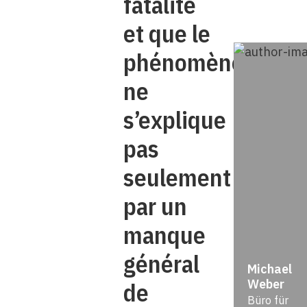
fatalité
et que le
phénomène
ne
s’explique
pas
seulement
par un
manque
général
Michael
Weber
de
Büro für