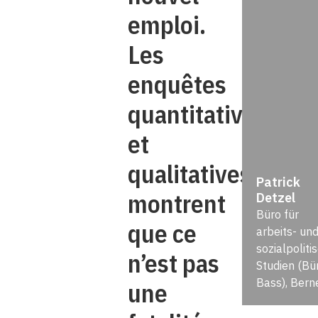
emploi.
Les
enquêtes
quantitatives
et
qualitatives
Patrick
montrent
Detzel
Büro für
que ce
arbeits- un
sozialpoliti
n’est pas
Studien (Bü
Bass), Bern
une