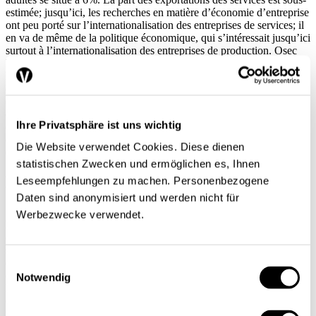
estimée; jusqu’ici, les recherches en matière d’économie d’entreprise
ont peu porté sur l’internationalisation des entreprises de services; il
en va de même de la politique économique, qui s’intéressait jusqu’ici
surtout à l’internationalisation des entreprises de production. Osec
Business Network Switzerland veut modifier cette tendance. À
l’avenir, elle envisage d’axer davantage la promotion des
exportations sur les entreprises de services. Il faut, toutefois, savoir
quelles branches soutenir. La promotion des exportations est plus
efficace si elle s’adresse aux entreprises qui offrent de bonnes
Ihre Privatsphäre ist uns wichtig
conditions dans ce domaine, mais qui n’utilisent pas suffisamment
ces avantages. La différence entre la capacité et la part des
Die Website verwendet Cookies. Diese dienen
exportations, correspond au potentiel d’exportation d’une branche.
statistischen Zwecken und ermöglichen es, Ihnen
Méthode et étude
Leseempfehlungen zu machen. Personenbezogene
Daten sind anonymisiert und werden nicht für
Werbezwecke verwendet.
L’analyse s’appuie sur une étude transversale descriptive et
empirique. L’opérationnalisation du facteur «capacité d’exportation»
se fondait sur les constatations empiriques faites entre les entreprises
qui exportent et les autres, entre les exportateurs qui réussissent et
Einwilligungsauswahl
ceux qui échouent; elle a tenu compte des barrières qui empêchent
Notwendig
les entreprises d’exporter Voir notamment Bilkey (1978), Moini
(1995), Kedia, Chokar (1986).. Une fois intégrés, ces résultats
montrent que l’aptitude d’une entreprise à exporter se définit par les