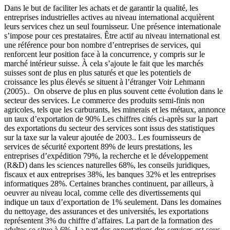
Dans le but de faciliter les achats et de garantir la qualité, les
entreprises industrielles actives au niveau international acquièrent
leurs services chez un seul fournisseur. Une présence internationale
s’impose pour ces prestataires. Être actif au niveau international est
une référence pour bon nombre d’entreprises de services, qui
renforcent leur position face à la concurrence, y compris sur le
marché intérieur suisse. À cela s’ajoute le fait que les marchés
suisses sont de plus en plus saturés et que les potentiels de
croissance les plus élevés se situent à l’étranger Voir Lehmann
(2005).. On observe de plus en plus souvent cette évolution dans le
secteur des services. Le commerce des produits semi-finis non
agricoles, tels que les carburants, les minerais et les métaux, annonce
un taux d’exportation de 90% Les chiffres cités ci-après sur la part
des exportations du secteur des services sont issus des statistiques
sur la taxe sur la valeur ajoutée de 2003.. Les fournisseurs de
services de sécurité exportent 89% de leurs prestations, les
entreprises d’expédition 79%, la recherche et le développement
(R&D) dans les sciences naturelles 68%, les conseils juridiques,
fiscaux et aux entreprises 38%, les banques 32% et les entreprises
informatiques 28%. Certaines branches continuent, par ailleurs, à
oeuvrer au niveau local, comme celle des divertissements qui
indique un taux d’exportation de 1% seulement. Dans les domaines
du nettoyage, des assurances et des universités, les exportations
représentent 3% du chiffre d’affaires. La part de la formation des
adultes se situe à 6%. La part des exportations des services est sous-