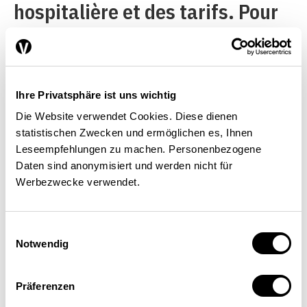
hospitalière et des tarifs. Pour
des raisons de politique
régionale et d’emploi, leur
priorité est de remplir «leurs»
Ihre Privatsphäre ist uns wichtig
lits. À travers la planification
Die Website verwendet Cookies. Diese dienen
hospitalière, ils évitent que des
statistischen Zwecken und ermöglichen es, Ihnen
Leseempfehlungen zu machen. Personenbezogene
ressources quittent le canton
Daten sind anonymisiert und werden nicht für
ou aillent à des hôpitaux privés.
Werbezwecke verwendet.
Les attentes des patients en
matière de qualité passent au
Einwilligungsauswahl
Notwendig
second plan. En Suisse, on ne
mesure guère la qualité
Präferenzen