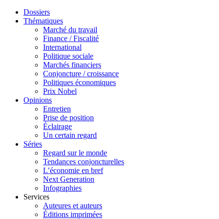
Dossiers
Thématiques
Marché du travail
Finance / Fiscalité
International
Politique sociale
Marchés financiers
Conjoncture / croissance
Politiques économiques
Prix Nobel
Opinions
Entretien
Prise de position
Éclairage
Un certain regard
Séries
Regard sur le monde
Tendances conjoncturelles
L’économie en bref
Next Generation
Infographies
Services
Auteures et auteurs
Éditions imprimées