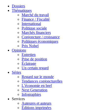
Dossiers
Thématiques
Marché du travail
Finance / Fiscalité
International
Politique sociale
Marchés financiers
Conjoncture / croissance
Politiques économiques
Prix Nobel
Opinions
Entretien
Prise de position
Éclairage
Un certain regard
Séries
Regard sur le monde
Tendances conjoncturelles
L’économie en bref
Next Generation
Infographies
Services
Auteures et auteurs
Éditions imprimées