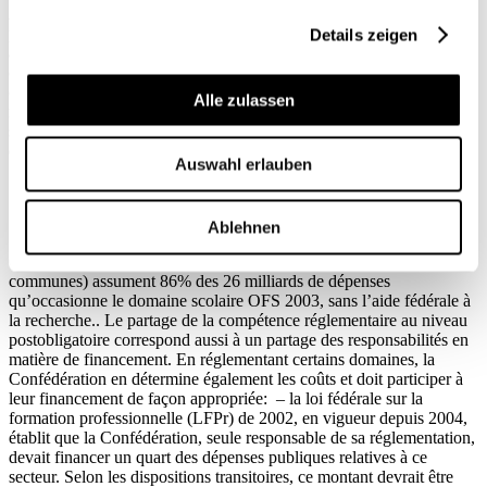
Au niveau des universités, les compétences sont actuellement encore
partagées. La révision des articles constitutionnels sur la formation –
Details zeigen
adoptée en votation populaire le 21 mai 2006 avec 86% de oui – a
confirmé cette répartition des compétences. La Confédération et les
cantons doivent, cependant, dans le cadre de leurs compétences
Alle zulassen
respectives, veiller conjointement à la qualité et à la perméabilité du
système suisse de formation (art. 61a Cst.) et piloter ensemble le
domaine des hautes écoles dans sa globalité (art. 63a Cst.).
Auswahl erlauben
Qui réglemente finance en conséquence
Ablehnen
Conformément à leurs responsabilités, les cantons (et leurs
communes) assument 86% des 26 milliards de dépenses
qu’occasionne le domaine scolaire OFS 2003, sans l’aide fédérale à
la recherche.. Le partage de la compétence réglementaire au niveau
postobligatoire correspond aussi à un partage des responsabilités en
matière de financement. En réglementant certains domaines, la
Confédération en détermine également les coûts et doit participer à
leur financement de façon appropriée: – la loi fédérale sur la
formation professionnelle (LFPr) de 2002, en vigueur depuis 2004,
établit que la Confédération, seule responsable de sa réglementation,
devait financer un quart des dépenses publiques relatives à ce
secteur. Selon les dispositions transitoires, ce montant devrait être