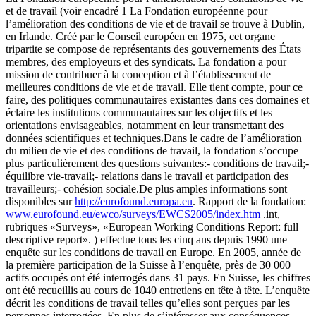
et de travail (voir encadré 1 La Fondation européenne pour
l’amélioration des conditions de vie et de travail se trouve à Dublin,
en Irlande. Créé par le Conseil européen en 1975, cet organe
tripartite se compose de représentants des gouvernements des États
membres, des employeurs et des syndicats. La fondation a pour
mission de contribuer à la conception et à l’établissement de
meilleures conditions de vie et de travail. Elle tient compte, pour ce
faire, des politiques communautaires existantes dans ces domaines et
éclaire les institutions communautaires sur les objectifs et les
orientations envisageables, notamment en leur transmettant des
données scientifiques et techniques.Dans le cadre de l’amélioration
du milieu de vie et des conditions de travail, la fondation s’occupe
plus particulièrement des questions suivantes:- conditions de travail;-
équilibre vie-travail;- relations dans le travail et participation des
travailleurs;- cohésion sociale.De plus amples informations sont
disponibles sur
http://eurofound.europa.eu
. Rapport de la fondation:
www.eurofound.eu/ewco/surveys/EWCS2005/index.htm
.int,
rubriques «Surveys», «European Working Conditions Report: full
descriptive report». ) effectue tous les cinq ans depuis 1990 une
enquête sur les conditions de travail en Europe. En 2005, année de
la première participation de la Suisse à l’enquête, près de 30 000
actifs occupés ont été interrogés dans 31 pays. En Suisse, les chiffres
ont été recueillis au cours de 1040 entretiens en tête à tête. L’enquête
décrit les conditions de travail telles qu’elles sont perçues par les
personnes interrogées. En plus de s’intéresser aux conséquences