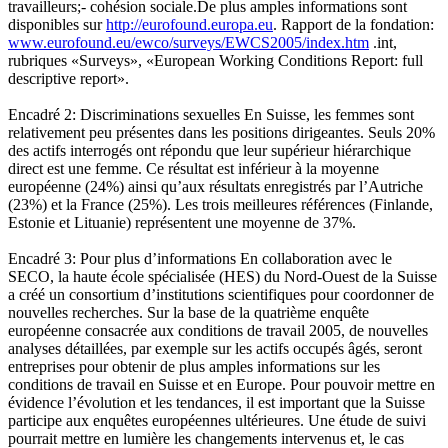
travailleurs;- cohésion sociale.De plus amples informations sont
disponibles sur
http://eurofound.europa.eu
. Rapport de la fondation:
www.eurofound.eu/ewco/surveys/EWCS2005/index.htm
.int,
rubriques «Surveys», «European Working Conditions Report: full
descriptive report».
Encadré 2: Discriminations sexuelles En Suisse, les femmes sont
relativement peu présentes dans les positions dirigeantes. Seuls 20%
des actifs interrogés ont répondu que leur supérieur hiérarchique
direct est une femme. Ce résultat est inférieur à la moyenne
européenne (24%) ainsi qu’aux résultats enregistrés par l’Autriche
(23%) et la France (25%). Les trois meilleures références (Finlande,
Estonie et Lituanie) représentent une moyenne de 37%.
Encadré 3: Pour plus d’informations En collaboration avec le
SECO, la haute école spécialisée (HES) du Nord-Ouest de la Suisse
a créé un consortium d’institutions scientifiques pour coordonner de
nouvelles recherches. Sur la base de la quatrième enquête
européenne consacrée aux conditions de travail 2005, de nouvelles
analyses détaillées, par exemple sur les actifs occupés âgés, seront
entreprises pour obtenir de plus amples informations sur les
conditions de travail en Suisse et en Europe. Pour pouvoir mettre en
évidence l’évolution et les tendances, il est important que la Suisse
participe aux enquêtes européennes ultérieures. Une étude de suivi
pourrait mettre en lumière les changements intervenus et, le cas