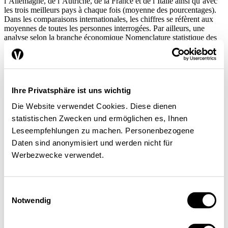
l’Allemagne, de l’Autriche, de la France et de l’Italie ainsi qu’avec
les trois meilleurs pays à chaque fois (moyenne des pourcentages).
Dans les comparaisons internationales, les chiffres se réfèrent aux
moyennes de toutes les personnes interrogées. Par ailleurs, une
analyse selon la branche économique Nomenclature statistique des
activités économiques dans la Communauté européenne (Nace)., la
catégorie professionnelle2, le taux d’occupation, le sexe et l’âge est
également entreprise pour quelques données suisses.
Satisfaction au travail, santé et
Ihre Privatsphäre ist uns wichtig
absentéisme
Die Website verwendet Cookies. Diese dienen
statistischen Zwecken und ermöglichen es, Ihnen
Leseempfehlungen zu machen. Personenbezogene
L’enquête montre que 91% des actifs suisses sont satisfaits, voire
très satisfaits de leurs conditions de travail. La moyenne de tous les
Daten sind anonymisiert und werden nicht für
pays européens est de 80%. La Suisse devance légèrement
Werbezwecke verwendet.
l’Allemagne (89%) et l’Autriche (90%), tandis que la France (82%)
et, en particulier, l’Italie (76%) arrivent loin derrière. Notre pays
figure à la quatrième place du classement. Il est précédé de peu par
le Danemark, la Norvège et la Grande-Bretagne. Ces trois pays
Einwilligungsauswahl
enregistrent les taux de satisfaction les plus élevés d’Europe
Notwendig
(moyenne de 93%). En Suisse, 19% des personnes interrogées
déclarent avoir été absentes de leur travail au cours des douze
derniers mois pour des raisons de santé. Il convient, toutefois, de