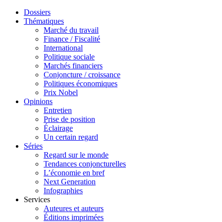
Dossiers
Thématiques
Marché du travail
Finance / Fiscalité
International
Politique sociale
Marchés financiers
Conjoncture / croissance
Politiques économiques
Prix Nobel
Opinions
Entretien
Prise de position
Éclairage
Un certain regard
Séries
Regard sur le monde
Tendances conjoncturelles
L’économie en bref
Next Generation
Infographies
Services
Auteures et auteurs
Éditions imprimées