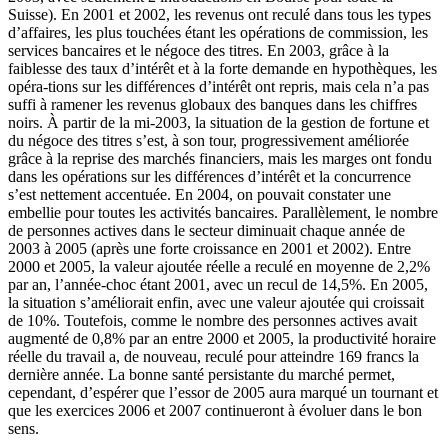
Suisse). En 2001 et 2002, les revenus ont reculé dans tous les types
d’affaires, les plus touchées étant les opérations de commission, les
services bancaires et le négoce des titres. En 2003, grâce à la
faiblesse des taux d’intérêt et à la forte demande en hypothèques, les
opéra-tions sur les différences d’intérêt ont repris, mais cela n’a pas
suffi à ramener les revenus globaux des banques dans les chiffres
noirs. À partir de la mi-2003, la situation de la gestion de fortune et
du négoce des titres s’est, à son tour, progressivement améliorée
grâce à la reprise des marchés financiers, mais les marges ont fondu
dans les opérations sur les différences d’intérêt et la concurrence
s’est nettement accentuée. En 2004, on pouvait constater une
embellie pour toutes les activités bancaires. Parallèlement, le nombre
de personnes actives dans le secteur diminuait chaque année de
2003 à 2005 (après une forte croissance en 2001 et 2002). Entre
2000 et 2005, la valeur ajoutée réelle a reculé en moyenne de 2,2%
par an, l’année-choc étant 2001, avec un recul de 14,5%. En 2005,
la situation s’améliorait enfin, avec une valeur ajoutée qui croissait
de 10%. Toutefois, comme le nombre des personnes actives avait
augmenté de 0,8% par an entre 2000 et 2005, la productivité horaire
réelle du travail a, de nouveau, reculé pour atteindre 169 francs la
dernière année. La bonne santé persistante du marché permet,
cependant, d’espérer que l’essor de 2005 aura marqué un tournant et
que les exercices 2006 et 2007 continueront à évoluer dans le bon
sens.