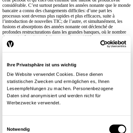
considérable. C’est surtout pendant les années nonante que le monde
bancaire a connu des changements difficiles: d’une part les
processus sont devenus plus rapides et plus efficaces, suite à
l’introduction de nouvelles TIC; de l’autre, et simultanément, les
fusions et absorptions des années nonante ont déclenché de
profondes restructurations dans les grandes banques, où le nombre
des employés a diminué d’un quart depuis 1995.
Importance des grandes banques et des
opérations de commission
Ihre Privatsphäre ist uns wichtig
Die Website verwendet Cookies. Diese dienen
D’après le nombre des employés figurant au recensement des
statistischen Zwecken und ermöglichen es, Ihnen
entreprises, le secteur bancaire suisse compte 94% de banques et
seulement 6% d’institutions de leasing, fournisseurs de crédits à la
Leseempfehlungen zu machen. Personenbezogene
consommation et sociétés holding. La grande famille des banques en
Daten sind anonymisiert und werden nicht für
Suisse La définition des banques est ici celle de la statistique de la
Werbezwecke verwendet.
Banque nationale suisse, autrement dit sans les institutions de
leasing, fournisseurs de crédits de consommation et sociétés holding.
se compose de différents groupes: – le plus important est formé par
les deux grandes banques, qui ont généré, en 2005, 50% des
Einwilligungsauswahl
revenus à elles seules et offert 40% des postes de travail; – au
Notwendig
deuxième rang, on trouve les banques étrangères et cantonales, avec