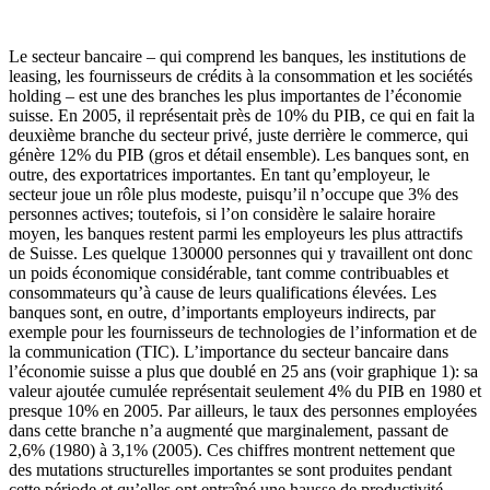
Le secteur bancaire – qui comprend les banques, les institutions de
leasing, les fournisseurs de crédits à la consommation et les sociétés
holding – est une des branches les plus importantes de l’économie
suisse. En 2005, il représentait près de 10% du PIB, ce qui en fait la
deuxième branche du secteur privé, juste derrière le commerce, qui
génère 12% du PIB (gros et détail ensemble). Les banques sont, en
outre, des exportatrices importantes. En tant qu’employeur, le
secteur joue un rôle plus modeste, puisqu’il n’occupe que 3% des
personnes actives; toutefois, si l’on considère le salaire horaire
moyen, les banques restent parmi les employeurs les plus attractifs
de Suisse. Les quelque 130000 personnes qui y travaillent ont donc
un poids économique considérable, tant comme contribuables et
consommateurs qu’à cause de leurs qualifications élevées. Les
banques sont, en outre, d’importants employeurs indirects, par
exemple pour les fournisseurs de technologies de l’information et de
la communication (TIC). L’importance du secteur bancaire dans
l’économie suisse a plus que doublé en 25 ans (voir graphique 1): sa
valeur ajoutée cumulée représentait seulement 4% du PIB en 1980 et
presque 10% en 2005. Par ailleurs, le taux des personnes employées
dans cette branche n’a augmenté que marginalement, passant de
2,6% (1980) à 3,1% (2005). Ces chiffres montrent nettement que
des mutations structurelles importantes se sont produites pendant
cette période et qu’elles ont entraîné une hausse de productivité