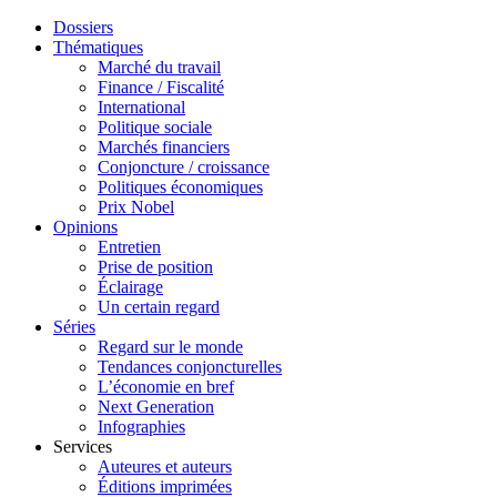
Dossiers
Thématiques
Marché du travail
Finance / Fiscalité
International
Politique sociale
Marchés financiers
Conjoncture / croissance
Politiques économiques
Prix Nobel
Opinions
Entretien
Prise de position
Éclairage
Un certain regard
Séries
Regard sur le monde
Tendances conjoncturelles
L’économie en bref
Next Generation
Infographies
Services
Auteures et auteurs
Éditions imprimées