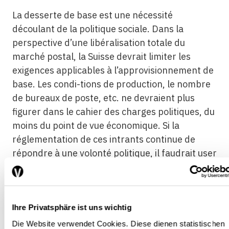
La desserte de base est une nécessité
découlant de la politique sociale. Dans la
perspective d’une libéralisation totale du
marché postal, la Suisse devrait limiter les
exigences applicables à l’approvisionnement de
base. Les condi-tions de production, le nombre
de bureaux de poste, etc. ne devraient plus
figurer dans le cahier des charges politiques, du
moins du point de vue économique. Si la
réglementation de ces intrants continue de
répondre à une volonté politique, il faudrait user
d’autres canaux (par exemple les impôts
communaux). Les prestations exigées par le
politique (standards de qualité, etc.) devraient
figurer dans la desserte de base et faire l’objet
Ihre Privatsphäre ist uns wichtig
d’un appel d’offres au plan régional, sinon
Die Website verwendet Cookies. Diese dienen statistischen