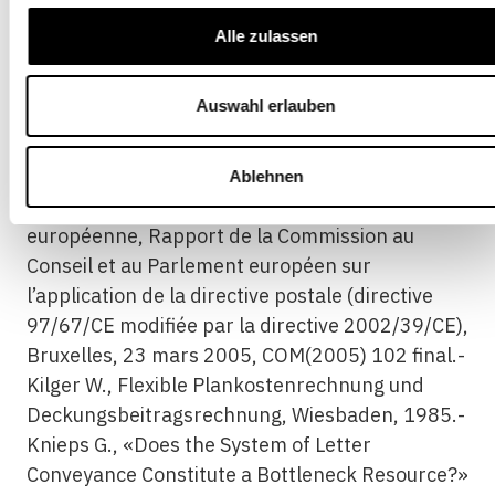
Demise of Full Cost Allocation», Public Utilities
Alle zulassen
Fortnightly, 3, 1987, p. 16-21.- De Bijl P.W., van
Damme E. et Larouche P., «Regulating Access to
Auswahl erlauben
Stimulate Competition in Postal Markets?» dans
Crew M.A. et Kleindorfer P.R. (éd.), Progress
toward Liberalisation of the Postal and Delivery
Ablehnen
Sector, Berlin, Heidelberg, 2006.- Commission
européenne, Rapport de la Commission au
Conseil et au Parlement européen sur
l’application de la directive postale (directive
97/67/CE modifiée par la directive 2002/39/CE),
Bruxelles, 23 mars 2005, COM(2005) 102 final.-
Kilger W., Flexible Plankostenrechnung und
Deckungsbeitragsrechnung, Wiesbaden, 1985.-
Knieps G., «Does the System of Letter
Conveyance Constitute a Bottleneck Resource?»