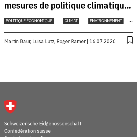
mesures de politique climatique
prises par la Suisse?
POLITIQUE ÉCONOMIQUE
CLIMAT
ENVIRONNEMENT
INTERNATIONAL
Martin Baur
,
Luisa Lutz
,
Roger Ramer
| 16.07.2026
Schweizerische Eidgenossenschaft
Confédération suisse