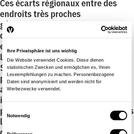
Ces écarts régionaux entre des
endroits très proches
géographiquement proviennent de
différences existant dans les
entrées et les sorties du chômage.
Ihre Privatsphäre ist uns wichtig
Le taux important affiché par la
Die Website verwendet Cookies. Diese dienen
Suisse italienne s’explique par une
statistischen Zwecken und ermöglichen es, Ihnen
Leseempfehlungen zu machen. Personenbezogene
probabilité plus élevée d’accéder
Daten sind anonymisiert und werden nicht für
au chômage et par une autre
Werbezwecke verwendet.
inférieure d’en sortir. La
probabilité d’être au chômage dans
Einwilligungsauswahl
Notwendig
les communes limitrophes latines
dépasse celle des communes