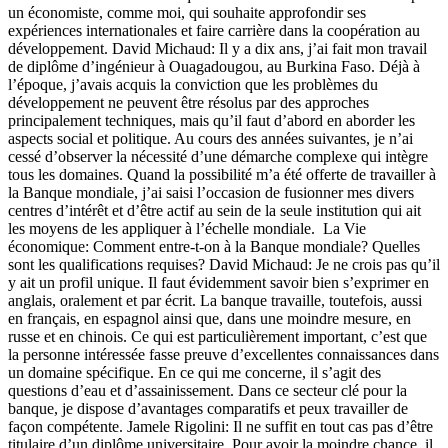
un économiste, comme moi, qui souhaite approfondir ses
expériences internationales et faire carrière dans la coopération au
développement. David Michaud: Il y a dix ans, j’ai fait mon travail
de diplôme d’ingénieur à Ouagadougou, au Burkina Faso. Déjà à
l’époque, j’avais acquis la conviction que les problèmes du
développement ne peuvent être résolus par des approches
principalement techniques, mais qu’il faut d’abord en aborder les
aspects social et politique. Au cours des années suivantes, je n’ai
cessé d’observer la nécessité d’une démarche complexe qui intègre
tous les domaines. Quand la possibilité m’a été offerte de travailler à
la Banque mondiale, j’ai saisi l’occasion de fusionner mes divers
centres d’intérêt et d’être actif au sein de la seule institution qui ait
les moyens de les appliquer à l’échelle mondiale. La Vie
économique: Comment entre-t-on à la Banque mondiale? Quelles
sont les qualifications requises? David Michaud: Je ne crois pas qu’il
y ait un profil unique. Il faut évidemment savoir bien s’exprimer en
anglais, oralement et par écrit. La banque travaille, toutefois, aussi
en français, en espagnol ainsi que, dans une moindre mesure, en
russe et en chinois. Ce qui est particulièrement important, c’est que
la personne intéressée fasse preuve d’excellentes connaissances dans
un domaine spécifique. En ce qui me concerne, il s’agit des
questions d’eau et d’assainissement. Dans ce secteur clé pour la
banque, je dispose d’avantages comparatifs et peux travailler de
façon compétente. Jamele Rigolini: Il ne suffit en tout cas pas d’être
titulaire d’un diplôme universitaire. Pour avoir la moindre chance, il