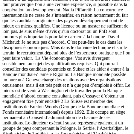
faut prouver que l’on a une certaine expérience, si possible dans la
coopération au développement. Nadia Piffaretti: La concurrence
internationale ne cesse de s’intensifier, en raison notamment du fait
que les candidats originaires des pays en développement sont de
mieux en mieux qualifiés. Une licence ou un master ne suffisent de
loin pas. Je suis même d’avis qu’un doctorat ou un PhD sont
toujours plus importants pour faire carrière à la banque. David
Michaud: Je ne suis pas d’accord. C’est peut-être le cas dans les
disciplines économiques. Mais dans le domaine technique et sur le
terrain, le recrutement dépend plus de l’expérience pratique que l’on
peut faire valoir. La Vie économique: Vos avis divergent
sensiblement au sujet des qualifications requises. Qui pourrait
conseiller des candidats potentiels en Suisse et les aider à entrer à la
Banque mondiale? Jamele Rigolini: La Banque mondiale possède
un bureau à Genève chargé des relations avec les organisations
onusiennes, mais il est très petit et n’a que peu d’emplois à offrir. Le
mieux est de venir à Washington et de travailler pour la Banque
mondiale d’abord comme consultant, puis d’essayer d’obtenir un
engagement fixe (voir encadré 2 La Suisse est membre des
institutions de Bretton Woods (Groupe de la Banque mondiale et
Fonds monétaire international) depuis 1992. Elle occupe un siège
permanent au Conseil d’administration de chacune de ces
institutions. Le directeur exécutif suisse représente également un
groupe de pays comprenant la Pologne, la Serbie, l’Azerbaïdjan, le
Kirghizistan, le Tadjikistan, le Turkménistan et l’Ouzbékistan.