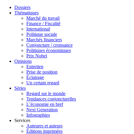
Dossiers
Thématiques
Marché du travail
Finance / Fiscalité
International
Politique sociale
Marchés financiers
Conjoncture / croissance
Politiques économiques
Prix Nobel
Opinions
Entretien
Prise de position
Éclairage
Un certain regard
Séries
Regard sur le monde
Tendances conjoncturelles
L’économie en bref
Next Generation
Infographies
Services
Auteures et auteurs
Éditions imprimées