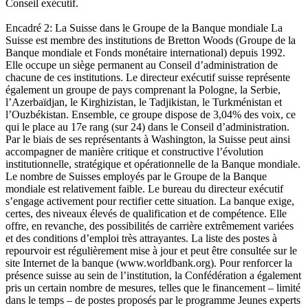
Conseil exécutif.
Encadré 2: La Suisse dans le Groupe de la Banque mondiale La
Suisse est membre des institutions de Bretton Woods (Groupe de la
Banque mondiale et Fonds monétaire international) depuis 1992.
Elle occupe un siège permanent au Conseil d’administration de
chacune de ces institutions. Le directeur exécutif suisse représente
également un groupe de pays comprenant la Pologne, la Serbie,
l’Azerbaïdjan, le Kirghizistan, le Tadjikistan, le Turkménistan et
l’Ouzbékistan. Ensemble, ce groupe dispose de 3,04% des voix, ce
qui le place au 17e rang (sur 24) dans le Conseil d’administration.
Par le biais de ses représentants à Washington, la Suisse peut ainsi
accompagner de manière critique et constructive l’évolution
institutionnelle, stratégique et opérationnelle de la Banque mondiale.
Le nombre de Suisses employés par le Groupe de la Banque
mondiale est relativement faible. Le bureau du directeur exécutif
s’engage activement pour rectifier cette situation. La banque exige,
certes, des niveaux élevés de qualification et de compétence. Elle
offre, en revanche, des possibilités de carrière extrêmement variées
et des conditions d’emploi très attrayantes. La liste des postes à
repourvoir est régulièrement mise à jour et peut être consultée sur le
site Internet de la banque (www.worldbank.org). Pour renforcer la
présence suisse au sein de l’institution, la Confédération a également
pris un certain nombre de mesures, telles que le financement – limité
dans le temps – de postes proposés par le programme Jeunes experts