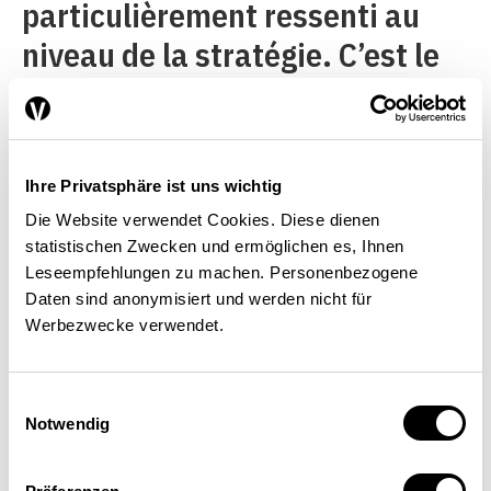
particulièrement ressenti au
niveau de la stratégie. C’est le
mouton noir de toutes les
catégories d’entreprises. Le
«goulet d’étranglement
Ihre Privatsphäre ist uns wichtig
stratégique» est de ce fait le
Die Website verwendet Cookies. Diese dienen
principal obstacle au
statistischen Zwecken und ermöglichen es, Ihnen
Leseempfehlungen zu machen. Personenbezogene
développement du potentiel
Daten sind anonymisiert und werden nicht für
d’innovation. L’importance
Werbezwecke verwendet.
d’autres obstacles varie selon
les segments analysés. Par
Einwilligungsauswahl
Notwendig
exemple, les déficits de
financement sont un problème