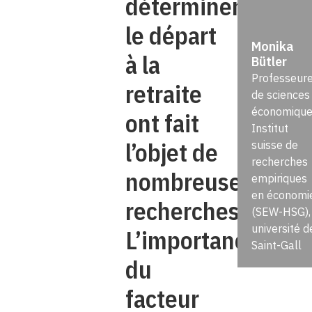
déterminent
le départ
Monika
à la
Bütler
Professeur
retraite
de sciences
économique
ont fait
Institut
l’objet de
suisse de
recherches
nombreuses
empiriques
en économi
recherches.
(SEW-HSG),
université d
L’importance
Saint-Gall
du
facteur