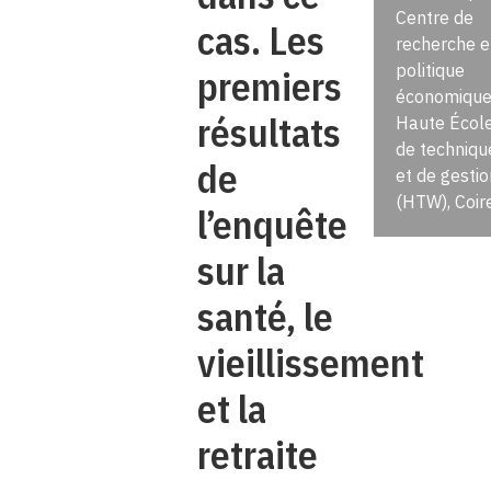
Centre de
cas. Les
recherche e
politique
premiers
économique
résultats
Haute Écol
de techniqu
de
et de gestio
(HTW), Coir
l’enquête
sur la
santé, le
vieillissement
et la
retraite