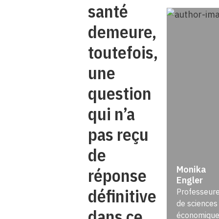
santé
demeure,
toutefois,
une
question
qui n’a
pas reçu
de
Monika
réponse
Engler
définitive
Professeur
de sciences
dans ce
économique