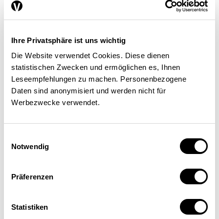
d’un appareil écologiquement
médiocre un bon lui permettant
de le remplacer par un autre de
Ihre Privatsphäre ist uns wichtig
classe A à prix réduit. 5.
Die Website verwendet Cookies. Diese dienen
statistischen Zwecken und ermöglichen es, Ihnen
Interdire les chauffages à
Leseempfehlungen zu machen. Personenbezogene
résistance électrique dans les
Daten sind anonymisiert und werden nicht für
Werbezwecke verwendet.
nouveaux bâtiments et
introduire une obligation de
Einwilligungsauswahl
remplacement pour ceux qui
Notwendig
ont plus de 20 ans. 6. Obtenir
Präferenzen
une réduction à moins de 0,5
watt des pertes en mode
Statistiken
«veille» grâce à des accords