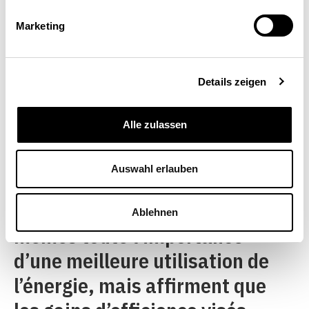
passés avec les branches.
Marketing
Details zeigen
Gain d’efficience ne signifie pas
consommation accrue d’électricité
Alle zulassen
Auswahl erlauben
Les représentants de l’industrie
électrique reconnaissent eux-
Ablehnen
mêmes toute l’importance
d’une meilleure utilisation de
l’énergie, mais affirment que