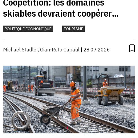
Coopétition: les domaines
skiables devraient coopérer
davantage
POLITIQUE ÉCONOMIQUE
TOURISME
Michael Stadler
,
Gian-Reto Capaul
| 28.07.2026