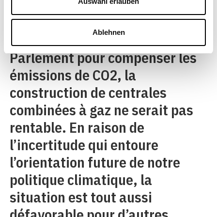
tôt possible. Le choix des
Auswahl erlauben
technologies est limité. Au vu
Ablehnen
des conditions dictées par le
Parlement pour compenser les
émissions de CO2, la
construction de centrales
combinées à gaz ne serait pas
rentable. En raison de
l’incertitude qui entoure
l’orientation future de notre
politique climatique, la
situation est tout aussi
défavorable pour d’autres