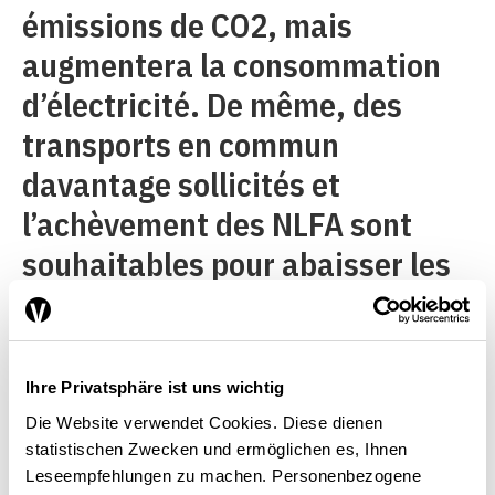
émissions de CO2, mais
augmentera la consommation
d’électricité. De même, des
transports en commun
davantage sollicités et
l’achèvement des NLFA sont
souhaitables pour abaisser les
émissions de CO2, mais cela
augmente la consommation.
L’électricité jouera donc un rôle
Ihre Privatsphäre ist uns wichtig
de plus en plus important dans
Die Website verwendet Cookies. Diese dienen
statistischen Zwecken und ermöglichen es, Ihnen
le bilan énergétique suisse et
Leseempfehlungen zu machen. Personenbezogene