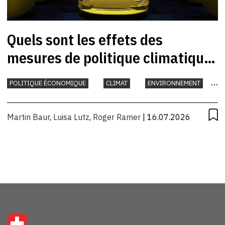
Quels sont les effets des
mesures de politique climatique
prises par la Suisse?
POLITIQUE ÉCONOMIQUE
CLIMAT
ENVIRONNEMENT
INTERNATIONAL
Martin Baur
,
Luisa Lutz
,
Roger Ramer
| 16.07.2026