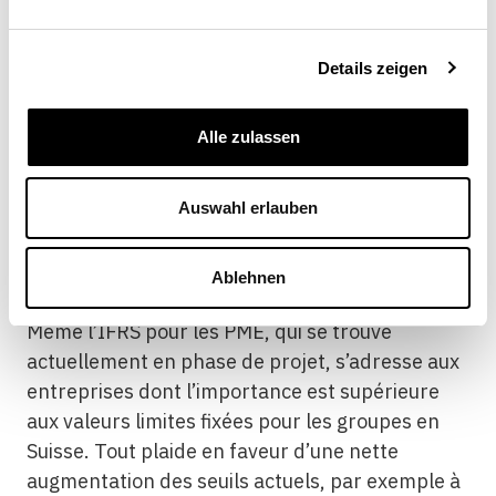
consolidés doivent être établis s’ils sont
nécessaires pour évaluer la situation
économique de manière aussi fiable que
Details zeigen
possible ou si un actionnaire, un associé, 20%
des membres de l’association ou l’autorité de
Alle zulassen
surveillance des fondations l’exigent. Un
nouveau calibrage devient indispensable en
Auswahl erlauben
raison de la charge disproportionnée pour les
groupes de petite taille que représente la
soumission à des normes de présentation des
Ablehnen
comptes reconnues au niveau international.
Même l’IFRS pour les PME, qui se trouve
actuellement en phase de projet, s’adresse aux
entreprises dont l’importance est supérieure
aux valeurs limites fixées pour les groupes en
Suisse. Tout plaide en faveur d’une nette
augmentation des seuils actuels, par exemple à