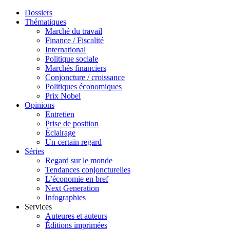
Dossiers
Thématiques
Marché du travail
Finance / Fiscalité
International
Politique sociale
Marchés financiers
Conjoncture / croissance
Politiques économiques
Prix Nobel
Opinions
Entretien
Prise de position
Éclairage
Un certain regard
Séries
Regard sur le monde
Tendances conjoncturelles
L’économie en bref
Next Generation
Infographies
Services
Auteures et auteurs
Éditions imprimées