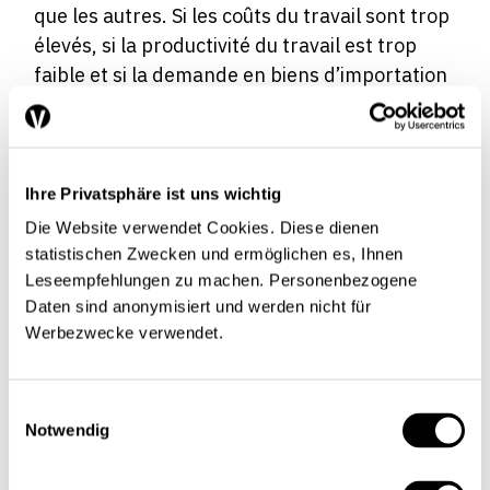
que les autres. Si les coûts du travail sont trop
élevés, si la productivité du travail est trop
faible et si la demande en biens d’importation
ne connaît pas de limite, la monnaie du pays
finit, presque inévitablement, par se déprécier
à plus ou moins long terme. Cette issue
représente la dernière possibilité de
Ihre Privatsphäre ist uns wichtig
sauvegarder la compétitivité, avec les
Die Website verwendet Cookies. Diese dienen
inconvénients que l’on sait. Une économie où
statistischen Zwecken und ermöglichen es, Ihnen
les salaires augmentent doit accroître
Leseempfehlungen zu machen. Personenbezogene
Daten sind anonymisiert und werden nicht für
d’autant sa productivité par rapport à
Werbezwecke verwendet.
l’étranger si elle entend rester compétitive et
empêcher une dépréciation de sa monnaie.
L’économiste américain Paul Krugman est
Einwilligungsauswahl
même allé jusqu’à dire que, par
Notwendig
«compétitivité», il fallait, en fait, entendre
productivité «…for an economy with very little