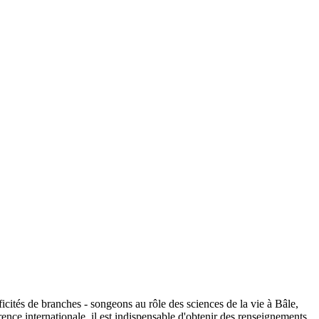
ficités de branches - songeons au rôle des sciences de la vie à Bâle,
ence internationale, il est indispensable d'obtenir des renseignements