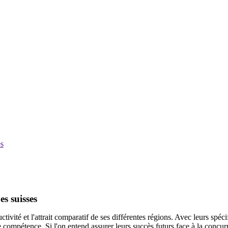
es
es suisses
vité et l'attrait comparatif de ses différentes régions. Avec leurs spéci
compétence. Si l'on entend assurer leurs succès futurs face à la concurr