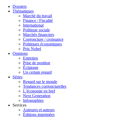
Dossiers
Thématiques
Marché du travail
Finance / Fiscalité
International
Politique sociale
Marchés financiers
Conjoncture / croissance
Politiques économiques
Prix Nobel
Opinions
Entretien
Prise de position
Éclairage
Un certain regard
Séries
Regard sur le monde
Tendances conjoncturelles
L’économie en bref
Next Generation
Infographies
Services
Auteures et auteurs
Éditions imprimées