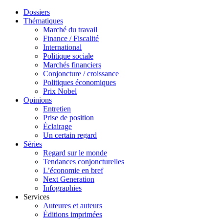
Dossiers
Thématiques
Marché du travail
Finance / Fiscalité
International
Politique sociale
Marchés financiers
Conjoncture / croissance
Politiques économiques
Prix Nobel
Opinions
Entretien
Prise de position
Éclairage
Un certain regard
Séries
Regard sur le monde
Tendances conjoncturelles
L’économie en bref
Next Generation
Infographies
Services
Auteures et auteurs
Éditions imprimées