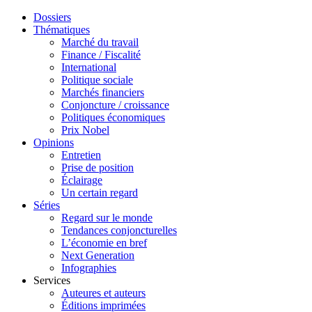
Dossiers
Thématiques
Marché du travail
Finance / Fiscalité
International
Politique sociale
Marchés financiers
Conjoncture / croissance
Politiques économiques
Prix Nobel
Opinions
Entretien
Prise de position
Éclairage
Un certain regard
Séries
Regard sur le monde
Tendances conjoncturelles
L’économie en bref
Next Generation
Infographies
Services
Auteures et auteurs
Éditions imprimées