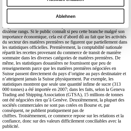
parmi les dix premières du classement des mille plus grandes
entreprises suisses réalisé chaque année par la Handelszeitung:
Glencore occupe le premier rang et Xstrata le cinquième; Mercuria
Ablehnen
Energy Trading et Cargill International – toutes deux ayant leur
siège à Genève – se trouvent respectivement aux huitième et
dixième rangs. Si le public connaît si peu cette branche malgré son
importance économique, cela est d’abord dû au fait que les activités
du secteur des matières premières ne figurent que partiellement dans
les statistiques officielles. Premièrement, la comptabilité nationale
répartit les recettes provenant du commerce de transit de manière
sommaire dans les diverses catégories de matières premières. De
même, les statistiques douanières ne fournissent que peu de
renseignements parce que les matières premières négociées en
Suisse passent directement du pays d’origine au pays destinataire et
n’atteignent jamais la Suisse physiquement. Par exemple, les
statistiques montrent que seule une quantité infime de sucre (313
000 tonnes) a été importée en 2007; dans les faits, selon la Geneva
Trading and Shipping Association (GTSA), 15 millions de tonnes
ont été négociées rien qu’à Genève. Deuxièmement, la plupart des
sociétés commerciales ne sont pas cotées en Bourse et, par
conséquent, ne publient pratiquement pas de
chiffres. Troisièmement, ce commerce repose sur les relations et la
confiance, donc sur des valeurs difficilement conciliables avec la
publicité.