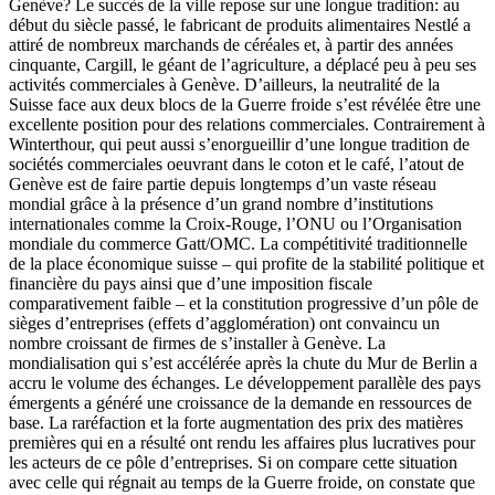
Genève? Le succès de la ville repose sur une longue tradition: au
début du siècle passé, le fabricant de produits alimentaires Nestlé a
attiré de nombreux marchands de céréales et, à partir des années
cinquante, Cargill, le géant de l’agriculture, a déplacé peu à peu ses
activités commerciales à Genève. D’ailleurs, la neutralité de la
Suisse face aux deux blocs de la Guerre froide s’est révélée être une
excellente position pour des relations commerciales. Contrairement à
Winterthour, qui peut aussi s’enorgueillir d’une longue tradition de
sociétés commerciales oeuvrant dans le coton et le café, l’atout de
Genève est de faire partie depuis longtemps d’un vaste réseau
mondial grâce à la présence d’un grand nombre d’institutions
internationales comme la Croix-Rouge, l’ONU ou l’Organisation
mondiale du commerce Gatt/OMC. La compétitivité traditionnelle
de la place économique suisse – qui profite de la stabilité politique et
financière du pays ainsi que d’une imposition fiscale
comparativement faible – et la constitution progressive d’un pôle de
sièges d’entreprises (effets d’agglomération) ont convaincu un
nombre croissant de firmes de s’installer à Genève. La
mondialisation qui s’est accélérée après la chute du Mur de Berlin a
accru le volume des échanges. Le développement parallèle des pays
émergents a généré une croissance de la demande en ressources de
base. La raréfaction et la forte augmentation des prix des matières
premières qui en a résulté ont rendu les affaires plus lucratives pour
les acteurs de ce pôle d’entreprises. Si on compare cette situation
avec celle qui régnait au temps de la Guerre froide, on constate que