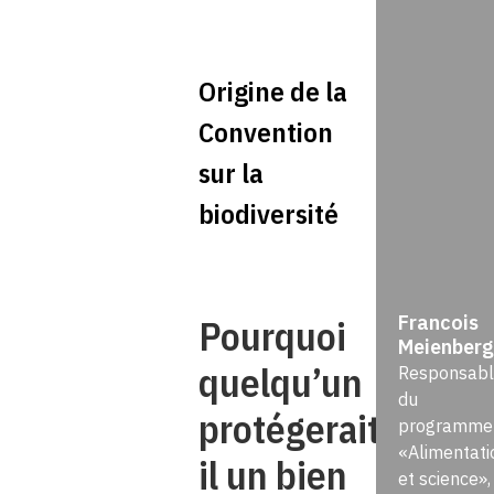
Origine de la
Convention
sur la
biodiversité
Francois
Pourquoi
Meienberg
quelqu’un
Responsabl
du
protégerait-
programme
«Alimentati
il un bien
et science»,