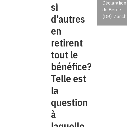
Déclaration
si
de Berne
d’autres
(DB), Zurich
en
retirent
tout le
bénéfice?
Telle est
la
question
à
laquelle