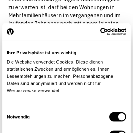
zu erwarten ist, darf bei den Wohnungen in
Mehrfamilienhäusern im vergangenen und im
laufenden Jahr aber noch mit einem leichten
Zuwachs gerechnet werden. Insgesamt
werden sowohl 2008 als auch 2009 noch
einmal mehr als 42000 Neubau-Wohnungen
Ihre Privatsphäre ist uns wichtig
auf den Markt kommen.Trifft ein hohes
Die Website verwendet Cookies. Diese dienen
Angebot auf eine sinkende Nachfrage, so hat
statistischen Zwecken und ermöglichen es, Ihnen
dies in der Regel negative Auswirkungen auf
Leseempfehlungen zu machen. Personenbezogene
die Preise. Auf gesamtschweizerischer Ebene
Daten sind anonymisiert und werden nicht für
ist daher in den nächsten zwei Jahren mit
Werbezwecke verwendet.
höchstens stabilen bzw. eher sinkenden
Preisen von Wohneigentum zu rechnen. Dabei
ist zu erwarten, dass in jenen Regionen, die in
Einwilligungsauswahl
Notwendig
der Vergangenheit einen
überdurchschnittlichen Preisanstieg