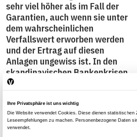
sehr viel höher als im Fall der
Garantien, auch wenn sie unter
dem wahrscheinlichen
Verfallswert erworben werden
und der Ertrag auf diesen
Anlagen ungewiss ist. In den
skandinavischen Bankenkrisen
in den späten Achtziger- und
den frühen Neunzigerjahren
war die Erfahrung mit solchen
Ihre Privatsphäre ist uns wichtig
Die Website verwendet Cookies. Diese dienen statistischen
Gesellschaften positiv, mit
Leseempfehlungen zu machen. Personenbezogene Daten sin
geringen Kosten für den
verwendet.