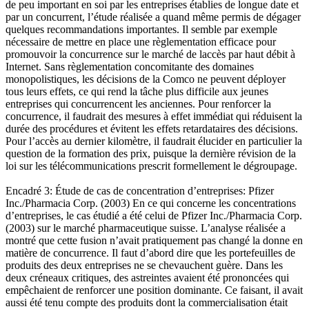
de peu important en soi par les entreprises établies de longue date et
par un concurrent, l’étude réalisée a quand même permis de dégager
quelques recommandations importantes. Il semble par exemple
nécessaire de mettre en place une règlementation efficace pour
promouvoir la concurrence sur le marché de laccès par haut débit à
Internet. Sans règlementation concomitante des domaines
monopolistiques, les décisions de la Comco ne peuvent déployer
tous leurs effets, ce qui rend la tâche plus difficile aux jeunes
entreprises qui concurrencent les anciennes. Pour renforcer la
concurrence, il faudrait des mesures à effet immédiat qui réduisent la
durée des procédures et évitent les effets retardataires des décisions.
Pour l’accès au dernier kilomètre, il faudrait élucider en particulier la
question de la formation des prix, puisque la dernière révision de la
loi sur les télécommunications prescrit formellement le dégroupage.
Encadré 3: Étude de cas de concentration d’entreprises: Pfizer
Inc./Pharmacia Corp. (2003) En ce qui concerne les concentrations
d’entreprises, le cas étudié a été celui de Pfizer Inc./Pharmacia Corp.
(2003) sur le marché pharmaceutique suisse. L’analyse réalisée a
montré que cette fusion n’avait pratiquement pas changé la donne en
matière de concurrence. Il faut d’abord dire que les portefeuilles de
produits des deux entreprises ne se chevauchent guère. Dans les
deux créneaux critiques, des astreintes avaient été prononcées qui
empêchaient de renforcer une position dominante. Ce faisant, il avait
aussi été tenu compte des produits dont la commercialisation était