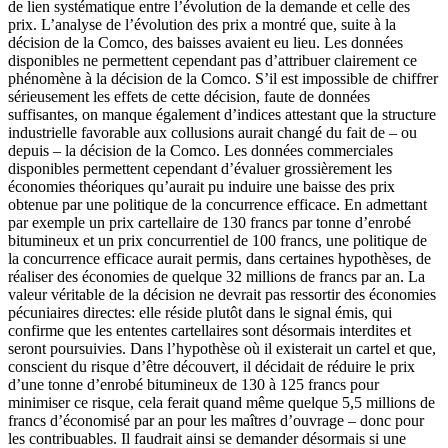
de lien systématique entre l’évolution de la demande et celle des
prix. L’analyse de l’évolution des prix a montré que, suite à la
décision de la Comco, des baisses avaient eu lieu. Les données
disponibles ne permettent cependant pas d’attribuer clairement ce
phénomène à la décision de la Comco. S’il est impossible de chiffrer
sérieusement les effets de cette décision, faute de données
suffisantes, on manque également d’indices attestant que la structure
industrielle favorable aux collusions aurait changé du fait de – ou
depuis – la décision de la Comco. Les données commerciales
disponibles permettent cependant d’évaluer grossièrement les
économies théoriques qu’aurait pu induire une baisse des prix
obtenue par une politique de la concurrence efficace. En admettant
par exemple un prix cartellaire de 130 francs par tonne d’enrobé
bitumineux et un prix concurrentiel de 100 francs, une politique de
la concurrence efficace aurait permis, dans certaines hypothèses, de
réaliser des économies de quelque 32 millions de francs par an. La
valeur véritable de la décision ne devrait pas ressortir des économies
pécuniaires directes: elle réside plutôt dans le signal émis, qui
confirme que les ententes cartellaires sont désormais interdites et
seront poursuivies. Dans l’hypothèse où il existerait un cartel et que,
conscient du risque d’être découvert, il décidait de réduire le prix
d’une tonne d’enrobé bitumineux de 130 à 125 francs pour
minimiser ce risque, cela ferait quand même quelque 5,5 millions de
francs d’économisé par an pour les maîtres d’ouvrage – donc pour
les contribuables. Il faudrait ainsi se demander désormais si une