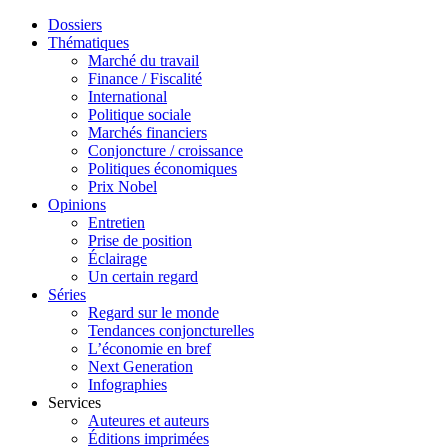
Dossiers
Thématiques
Marché du travail
Finance / Fiscalité
International
Politique sociale
Marchés financiers
Conjoncture / croissance
Politiques économiques
Prix Nobel
Opinions
Entretien
Prise de position
Éclairage
Un certain regard
Séries
Regard sur le monde
Tendances conjoncturelles
L’économie en bref
Next Generation
Infographies
Services
Auteures et auteurs
Éditions imprimées