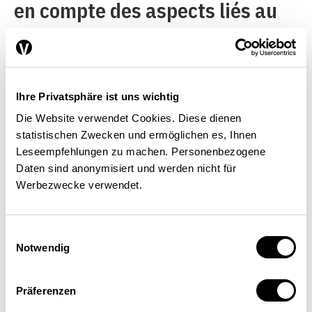
en compte des aspects liés au
transfert des connaissances,
comme la rencontre annuelle
d’échange d’expériences, au
Ihre Privatsphäre ist uns wichtig
cours de laquelle des thèmes
Die Website verwendet Cookies. Diese dienen
spécifiques sont abordés avec
statistischen Zwecken und ermöglichen es, Ihnen
Leseempfehlungen zu machen. Personenbezogene
des représentants de tous les
Daten sind anonymisiert und werden nicht für
cantons, dans le but de
Werbezwecke verwendet.
transmettre les bonnes
pratiques.
Einwilligungsauswahl
Notwendig
Dans le cadre des dispositions
Präferenzen
légales, les cantons jouissent