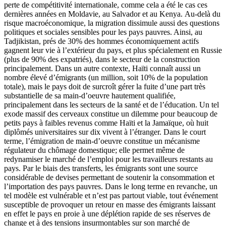
perte de compétitivité internationale, comme cela a été le cas ces
dernières années en Moldavie, au Salvador et au Kenya. Au-delà du
risque macroéconomique, la migration dissimule aussi des questions
politiques et sociales sensibles pour les pays pauvres. Ainsi, au
Tadjikistan, prés de 30% des hommes économiquement actifs
gagnent leur vie à l’extérieur du pays, et plus spécialement en Russie
(plus de 90% des expatriés), dans le secteur de la construction
principalement. Dans un autre contexte, Haïti connaît aussi un
nombre élevé d’émigrants (un million, soit 10% de la population
totale), mais le pays doit de surcroît gérer la fuite d’une part très
substantielle de sa main-d’oeuvre hautement qualifiée,
principalement dans les secteurs de la santé et de l’éducation. Un tel
exode massif des cerveaux constitue un dilemme pour beaucoup de
petits pays à faibles revenus comme Haïti et la Jamaïque, où huit
diplômés universitaires sur dix vivent à l’étranger. Dans le court
terme, l’émigration de main-d’oeuvre constitue un mécanisme
régulateur du chômage domestique; elle permet même de
redynamiser le marché de l’emploi pour les travailleurs restants au
pays. Par le biais des transferts, les émigrants sont une source
considérable de devises permettant de soutenir la consommation et
l’importation des pays pauvres. Dans le long terme en revanche, un
tel modèle est vulnérable et n’est pas partout viable, tout événement
susceptible de provoquer un retour en masse des émigrants laissant
en effet le pays en proie à une déplétion rapide de ses réserves de
change et à des tensions insurmontables sur son marché de