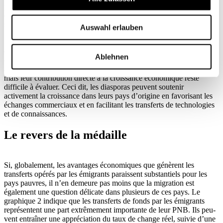
publiques ou le système de santé d’un pays, alors que les transferts
des émigrants sont à but privé. Ils ne sont donc pas substituables. Il
s’agit plutôt d’optimiser leur complémentarité, par le biais de
Auswahl erlauben
politiques sociale et économique appropriées. Si les envois de fonds
par les émigrants ne sont pas un substitut à l’aide publique au
développement, ils ne le sont pas non plus pour les échanges
Ablehnen
commerciaux ou les flux de capitaux privés et d’investissements. Ils
aident à lutter contre la pauvreté et à réduire les inégalités sociales,
mais leur contribution directe à la croissance économique reste
difficile à évaluer. Ceci dit, les diasporas peuvent soutenir
activement la croissance dans leurs pays d’origine en favorisant les
échanges commerciaux et en facilitant les transferts de technologies
et de connaissances.
Le revers de la médaille
Si, globalement, les avantages économiques que génèrent les
transferts opérés par les émigrants paraissent substantiels pour les
pays pauvres, il n’en demeure pas moins que la migration est
également une question délicate dans plusieurs de ces pays. Le
graphique 2 indique que les transferts de fonds par les émigrants
représentent une part extrêmement importante de leur PNB. Ils peu-
vent entraîner une appréciation du taux de change réel, suivie d’une