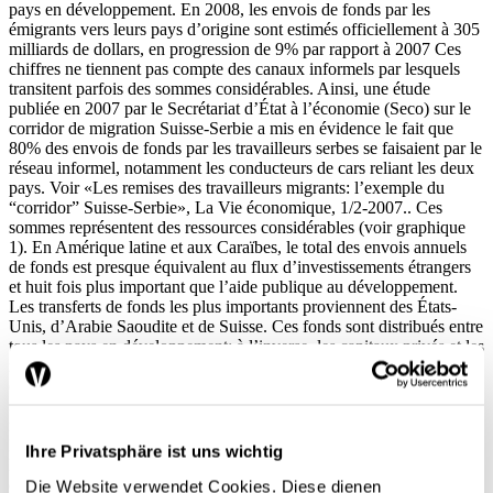
pays en développement. En 2008, les envois de fonds par les
émigrants vers leurs pays d’origine sont estimés officiellement à 305
milliards de dollars, en progression de 9% par rapport à 2007 Ces
chiffres ne tiennent pas compte des canaux informels par lesquels
transitent parfois des sommes considérables. Ainsi, une étude
publiée en 2007 par le Secrétariat d’État à l’économie (Seco) sur le
corridor de migration Suisse-Serbie a mis en évidence le fait que
80% des envois de fonds par les travailleurs serbes se faisaient par le
réseau informel, notamment les conducteurs de cars reliant les deux
pays. Voir «Les remises des travailleurs migrants: l’exemple du
“corridor” Suisse-Serbie», La Vie économique, 1/2-2007.. Ces
sommes représentent des ressources considérables (voir graphique
1). En Amérique latine et aux Caraïbes, le total des envois annuels
de fonds est presque équivalent au flux d’investissements étrangers
et huit fois plus important que l’aide publique au développement.
Les transferts de fonds les plus importants proviennent des États-
Unis, d’Arabie Saoudite et de Suisse. Ces fonds sont distribués entre
tous les pays en développement; à l’inverse, les capitaux privés et les
investissements étrangers tendent à se concentrer sur les seules
économies émergentes. Les fonds reçus de l’étranger représentent
3,6% du PNB des pays pauvres, le double dans les pays à revenu
moyen. Dans les pays fragiles ou en conflit comme la Somalie et
Haïti, les transferts de fonds sont une vraie bouée de sauvetage pour
Ihre Privatsphäre ist uns wichtig
la subsistance des pauvres. Dans d’autre pays sujets aux fluctuations
du prix international des matières premières, ils fonctionnent de facto
Die Website verwendet Cookies. Diese dienen