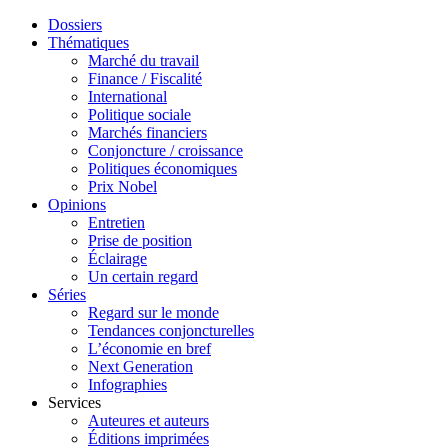
Dossiers
Thématiques
Marché du travail
Finance / Fiscalité
International
Politique sociale
Marchés financiers
Conjoncture / croissance
Politiques économiques
Prix Nobel
Opinions
Entretien
Prise de position
Éclairage
Un certain regard
Séries
Regard sur le monde
Tendances conjoncturelles
L’économie en bref
Next Generation
Infographies
Services
Auteures et auteurs
Éditions imprimées