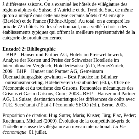
à différentes saisons. On a examiné les hôtels de villégiature des
régions alpines de Suisse, d’Autriche et du Tyrol du Sud, de même
qu’on a intégré dans cette analyse certains hôtels d’Allemagne
(Bavière) et de France (Rhône-Alpes). Au total, on a comparé les
prix de 725 hôtels. En les sélectionnant, on a veillé à choisir des
établissements typiques qui offrent la meilleure représentativité de la
catégorie de produit concernée.
Encadré 2: Bibliographie
– BHP – Hanser und Partner AG, Hotels im Preiswettbewerb,
Analyse der Kosten und Preise der Schweizer Hotellerie im
internationalen Vergleich, Hotelleriesuisse (éd.), Berne/Zurich,
2009.- BHP – Hanser und Partner AG, Gemeinsam
Übernachtungsgäste gewinnen – Best Practice im Bündner
Tourismusmarketing, Hotelierverein Graubünden (éd.), Office de
l’économie et du tourisme des Grisons, Remontées mécaniques des
Grisons et Gastro Grisons, Coire, 2008.- BHP – Hanser und Partner
AG, La Suisse, destination touristique: les différences de coûts avec
l’UE, Secrétariat d’État à l’économie SECO (éd.), Berne, 2003.
Proposition de citation: Hug-Sutter, Maria; Kuster, Jürg; Plaz, Peder;
Ruetimann, Michael (2009). Évolution de la compétitivité-prix de
l’hôtellerie suisse de villégiature au niveau international.
La Vie
économique
, 01 juillet.