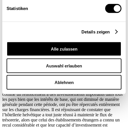
d’affaires et à conserver leur flux de trésorerie juste au niveau
nécessaire à l’entreprise. Pendant que les hôtels suisses consolidaient
Statistiken
leurs investissements, ceux situés en Autriche et au Tyrol du Sud
continuaient à investir. Ce sont les hôtels **** de cette dernière
région qui se sont le mieux développés pendant cette période.
Details zeigen
Comparaison des coûts des hôtels ***
Alle zulassen
En Suisse, les hôtels *** (voir graphique 2) ont nettement réduit les
coûts de leurs produits; comme pour les hôtels ****, cela provient
probablement de changements dans le panier des produits. En
Auswahl erlauben
revanche, les frais de personnel y restent toujours plus élevés qu’en
Autriche ou au Tyrol du Sud. Le progrès le plus net en matière de
réduction des charges d’intérêts a eu lieu dans l’hôtellerie ***, mais
Ablehnen
contrairement aux établissements ****, ceux situés à l’étranger ont
suivi le mouvement. Nous comprenons surtout cette évolution
comme un renoncement à des investissements importants dans tous
les pays bien que les intérêts de base, qui ont diminué de manière
générale pendant cette période, ont pu être répercutés entièrement
sur les charges financières. Il est réjouissant de constater que
l’hôtellerie helvétique a tout juste réussi à maintenir le flux de
trésorerie, alors que celui des établissements étrangers a connu un
recul considérable et que leur capacité d’investissement est