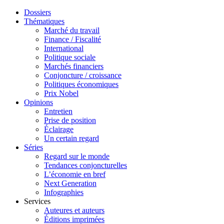
Dossiers
Thématiques
Marché du travail
Finance / Fiscalité
International
Politique sociale
Marchés financiers
Conjoncture / croissance
Politiques économiques
Prix Nobel
Opinions
Entretien
Prise de position
Éclairage
Un certain regard
Séries
Regard sur le monde
Tendances conjoncturelles
L’économie en bref
Next Generation
Infographies
Services
Auteures et auteurs
Éditions imprimées