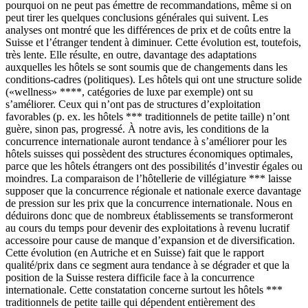
pourquoi on ne peut pas émettre de recommandations, même si on
peut tirer les quelques conclusions générales qui suivent. Les
analyses ont montré que les différences de prix et de coûts entre la
Suisse et l’étranger tendent à diminuer. Cette évolution est, toutefois,
très lente. Elle résulte, en outre, davantage des adaptations
auxquelles les hôtels se sont soumis que de changements dans les
conditions-cadres (politiques). Les hôtels qui ont une structure solide
(«wellness» ****, catégories de luxe par exemple) ont su
s’améliorer. Ceux qui n’ont pas de structures d’exploitation
favorables (p. ex. les hôtels *** traditionnels de petite taille) n’ont
guère, sinon pas, progressé. À notre avis, les conditions de la
concurrence internationale auront tendance à s’améliorer pour les
hôtels suisses qui possèdent des structures économiques optimales,
parce que les hôtels étrangers ont des possibilités d’investir égales ou
moindres. La comparaison de l’hôtellerie de villégiature *** laisse
supposer que la concurrence régionale et nationale exerce davantage
de pression sur les prix que la concurrence internationale. Nous en
déduirons donc que de nombreux établissements se transformeront
au cours du temps pour devenir des exploitations à revenu lucratif
accessoire pour cause de manque d’expansion et de diversification.
Cette évolution (en Autriche et en Suisse) fait que le rapport
qualité/prix dans ce segment aura tendance à se dégrader et que la
position de la Suisse restera difficile face à la concurrence
internationale. Cette constatation concerne surtout les hôtels ***
traditionnels de petite taille qui dépendent entièrement des