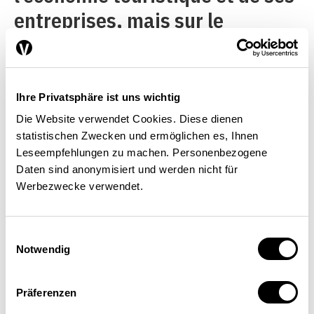
entreprises, mais sur le
potentiel touristique d’un pays.
Trois groupes d’indicateurs ont
été retenus dans le tableau 1:
Ihre Privatsphäre ist uns wichtig
les facteurs de production
Die Website verwendet Cookies. Diese dienen
statistischen Zwecken und ermöglichen es, Ihnen
immobiles, les effets de groupe
Leseempfehlungen zu machen. Personenbezogene
et les coûts liés à la distance.
Daten sind anonymisiert und werden nicht für
Werbezwecke verwendet.
Dans ces trois domaines, la
Suisse fait partie du peloton de
Einwilligungsauswahl
tête. Son industrie touristique
Notwendig
profite des faibles coûts liés à
la distance, de la valeur élevée
Präferenzen