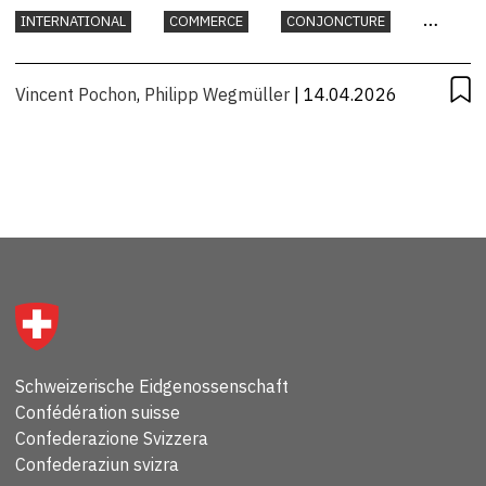
dynamique que l’Autriche?
INTERNATIONAL
COMMERCE
CONJONCTURE
INDUSTRIE
Vincent Pochon
,
Philipp Wegmüller
| 14.04.2026
Schweizerische Eidgenossenschaft
Confédération suisse
Confederazione Svizzera
Confederaziun svizra