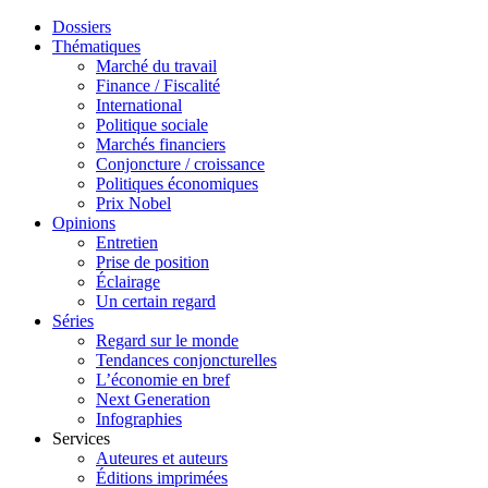
Dossiers
Thématiques
Marché du travail
Finance / Fiscalité
International
Politique sociale
Marchés financiers
Conjoncture / croissance
Politiques économiques
Prix Nobel
Opinions
Entretien
Prise de position
Éclairage
Un certain regard
Séries
Regard sur le monde
Tendances conjoncturelles
L’économie en bref
Next Generation
Infographies
Services
Auteures et auteurs
Éditions imprimées