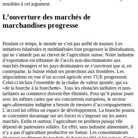
sensibles à cet argument.
L’ouverture des marchés de
marchandises progresse
Pendant ce temps, le monde ne s’est pas arrêté de tourner. Les
initiatives bilatérales et multilatérales font progresser la libéralisation,
qui ne s’attarde pas au chevet de l’agriculture suisse. Notre industrie
d’exportation est tributaire de l’accès non-discriminatoire aux
marchés étrangers et les pays destinataires ne s’ouvriront que si, en
contrepartie, la Suisse réduit ses protections aux frontières. Les
négociations en vue d’un accord agricole avec l’UE progressent.
Celui-ci inclura l’ensemble de la chaîne de valeur ajoutée, qui va
«de la fourche à la fourchette». Tous les obstacles tarifaires et non-
tarifaires au commerce doivent être éliminés. Pour qu’il puisse jouer
avec les mêmes cartes que ses concurrents européens, le secteur
agro-alimentaire indigène a besoin de mesures d’accompagnement.
L’accord lui offrira un espace de développement. La branche pourra
se concentrer davantage sur ses forces et s’imposer sur les autres
marchés. Enfin et surtout, l’agriculture en profitera puisqu’elle
dépend de partenaires solides. En effet, sans industrie alimentaire, il
n’y a pas d’agriculture productive en Suisse. Les consommateurs
étrangers profiteront de produits de haute qualité et les suisses d’une