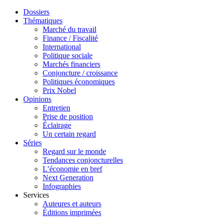
Dossiers
Thématiques
Marché du travail
Finance / Fiscalité
International
Politique sociale
Marchés financiers
Conjoncture / croissance
Politiques économiques
Prix Nobel
Opinions
Entretien
Prise de position
Éclairage
Un certain regard
Séries
Regard sur le monde
Tendances conjoncturelles
L’économie en bref
Next Generation
Infographies
Services
Auteures et auteurs
Éditions imprimées