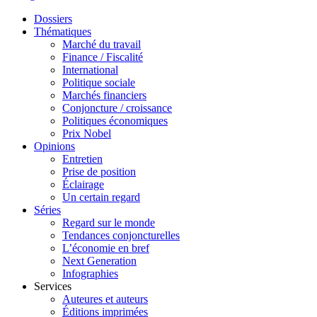
Dossiers
Thématiques
Marché du travail
Finance / Fiscalité
International
Politique sociale
Marchés financiers
Conjoncture / croissance
Politiques économiques
Prix Nobel
Opinions
Entretien
Prise de position
Éclairage
Un certain regard
Séries
Regard sur le monde
Tendances conjoncturelles
L’économie en bref
Next Generation
Infographies
Services
Auteures et auteurs
Éditions imprimées