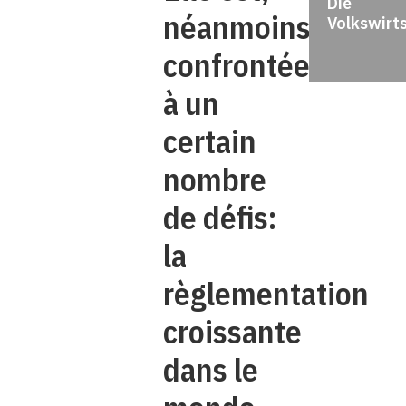
Die
néanmoins,
Volkswirt
confrontée
à un
certain
nombre
de défis:
la
règlementation
croissante
dans le