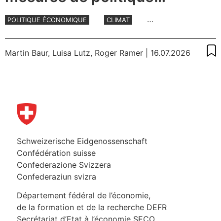
climatique prises par la
POLITIQUE ÉCONOMIQUE
CLIMAT
Suisse?
ENVIRONNEMENT
INTERNATIONAL
Martin Baur
,
Luisa Lutz
,
Roger Ramer
| 16.07.2026
Schweizerische Eidgenossenschaft
Confédération suisse
Confederazione Svizzera
Confederaziun svizra
Département fédéral de l’économie,
de la formation et de la recherche DEFR
Secrétariat d’Etat à l’économie SECO