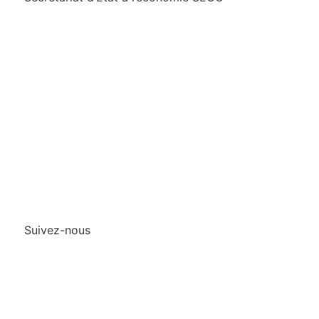
Qui sommes-nous?
Mentions legales
Contact
Protection des
données/Conditions
d’utilisation
Suivez-nous