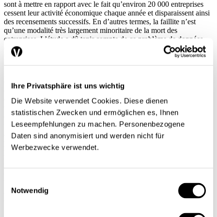
sont à mettre en rapport avec le fait qu’environ 20 000 entreprises
cessent leur activité économique chaque année et disparaissent ainsi
des recensements successifs. En d’autres termes, la faillite n’est
qu’une modalité très largement minoritaire de la mort des
entreprises. L’étude a dû tenir compte de ce problème de données
(voir
encadré 1
L’étude économique du phénomène de faillite se heurte à un
problème de données qui a été partiellement surmonté ici en
combinant trois sources:– un ensemble de 400 cas de faillite
Ihre Privatsphäre ist uns wichtig
constitué par Eco’Diagnostic/Observa (de 1996 à 2003) contenant
des informations qualitatives sur la marche des entreprises durant les
Die Website verwendet Cookies. Diese dienen
trois à quatre années précédant immédiatement la faillite;– les ratios
statistischen Zwecken und ermöglichen es, Ihnen
comptables pluriannuels d’une quarantaine d’entreprises ayant fait
Leseempfehlungen zu machen. Personenbezogene
faillite entre 1996 et 2005 transmis sous une forme totalement
anonyme par le Crédit Suisse;– l’information comptable
Daten sind anonymisiert und werden nicht für
pluriannuelle anonyme sur plus de cent entreprises saines transmise
Werbezwecke verwendet.
par l’Office fédéral de la statistique (OFS) et portant sur la
production et la valeur ajoutée.
).
Einwilligungsauswahl
Notwendig
La dynamique du chiffre d’affaires et les
délais de perception