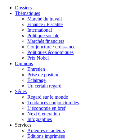
Dossiers
Thématiques
Marché du travail
Finance / Fiscalité
International
Politique sociale
Marchés financiers
Conjoncture / croissance
Politiques économiques
Prix Nobel
Opinions
Entretien
Prise de position
Éclairage
Un certain regard
Séries
Regard sur le monde
Tendances conjoncturelles
L’économie en bref
Next Generation
Infographies
Services
Auteures et auteurs
Éditions imprimées