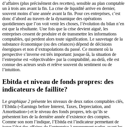
d’affaires (plus précisément des recettes), sensible au plan comptable
un à trois ans avant la fin. La crise de liquidité arrive en dernier,
souvent moins d’une année avant la fin. Pour ces entreprises, c’est
donc d’abord au travers de la dynamique des opérations
quotidiennes que l’on voit venir les choses, l’évolution du bilan n’en
est que la résultante. Une fois que la crise devient aiguë, les
entreprises cessent de produire et de transmettre les informations
comptables, qui perdent alors toute signification. Le sauvetage de la
substance économique (ou des créances) dépend de décisions
énergiques et non d’extrapolations du passé. Ce moment où la
perspective s’inverse est très important: jusque-là, la situation de
l’entreprise est «objectivable» par la comptabilité, au-delà, elle est
connue des acteurs seuls et relève souvent du sentiment ou de
l’intuition.
Ebitda et niveau de fonds propres: des
indicateurs de faillite?
Le
graphique 2
présente les niveaux de deux ratios comptables clés,
l’Ebitda («Earnings before Interest, Taxes, Depreciation, and
Amortisation») et le niveau des fonds propres, tels qu’ils se
présentent lors de la dernière année d’existence des comptes.
Comme son nom l’indique, l’Ebitda est l’indicateur permettant de
juger l’état des affaires de l’entreprise à proprement parler, avant les