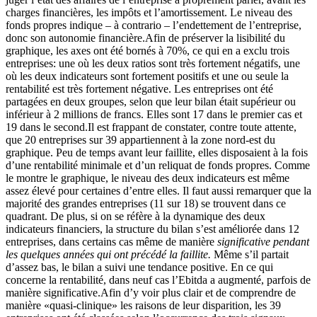
charges financières, les impôts et l’amortissement. Le niveau des
fonds propres indique – à contrario – l’endettement de l’entreprise,
donc son autonomie financière.Afin de préserver la lisibilité du
graphique, les axes ont été bornés à 70%, ce qui en a exclu trois
entreprises: une où les deux ratios sont très fortement négatifs, une
où les deux indicateurs sont fortement positifs et une ou seule la
rentabilité est très fortement négative. Les entreprises ont été
partagées en deux groupes, selon que leur bilan était supérieur ou
inférieur à 2 millions de francs. Elles sont 17 dans le premier cas et
19 dans le second.Il est frappant de constater, contre toute attente,
que 20 entreprises sur 39 appartiennent à la zone nord-est du
graphique. Peu de temps avant leur faillite, elles disposaient à la fois
d’une rentabilité minimale et d’un reliquat de fonds propres. Comme
le montre le graphique, le niveau des deux indicateurs est même
assez élevé pour certaines d’entre elles. Il faut aussi remarquer que la
majorité des grandes entreprises (11 sur 18) se trouvent dans ce
quadrant. De plus, si on se réfère à la dynamique des deux
indicateurs financiers, la structure du bilan s’est améliorée dans 12
entreprises, dans certains cas même de manière
significative pendant
les quelques années qui ont précédé la faillite.
Même s’il partait
d’assez bas, le bilan a suivi une tendance positive. En ce qui
concerne la rentabilité, dans neuf cas l’Ebitda a augmenté, parfois de
manière significative.Afin d’y voir plus clair et de comprendre de
manière «quasi-clinique» les raisons de leur disparition, les 39