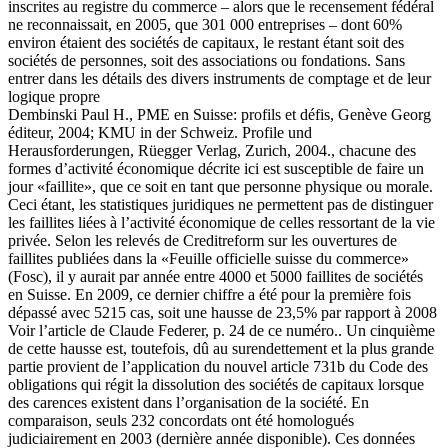
inscrites au registre du commerce – alors que le recensement fédéral
ne reconnaissait, en 2005, que 301 000 entreprises – dont 60%
environ étaient des sociétés de capitaux, le restant étant soit des
sociétés de personnes, soit des associations ou fondations. Sans
entrer dans les détails des divers instruments de comptage et de leur
logique propre
Dembinski Paul H., PME en Suisse: profils et défis, Genève Georg
éditeur, 2004; KMU in der Schweiz. Profile und
Herausforderungen, Rüegger Verlag, Zurich, 2004., chacune des
formes d’activité économique décrite ici est susceptible de faire un
jour «faillite», que ce soit en tant que personne physique ou morale.
Ceci étant, les statistiques juridiques ne permettent pas de distinguer
les faillites liées à l’activité économique de celles ressortant de la vie
privée. Selon les relevés de Creditreform sur les ouvertures de
faillites publiées dans la «Feuille officielle suisse du commerce»
(Fosc), il y aurait par année entre 4000 et 5000 faillites de sociétés
en Suisse. En 2009, ce dernier chiffre a été pour la première fois
dépassé avec 5215 cas, soit une hausse de 23,5% par rapport à 2008
Voir l’article de Claude Federer, p. 24 de ce numéro.. Un cinquième
de cette hausse est, toutefois, dû au surendettement et la plus grande
partie provient de l’application du nouvel article 731b du Code des
obligations qui régit la dissolution des sociétés de capitaux lorsque
des carences existent dans l’organisation de la société. En
comparaison, seuls 232 concordats ont été homologués
judiciairement en 2003 (dernière année disponible). Ces données