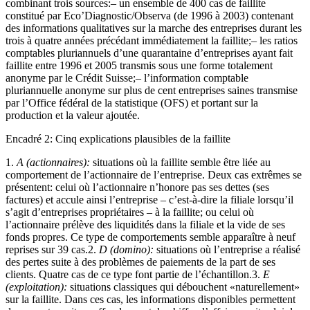
combinant trois sources:– un ensemble de 400 cas de faillite
constitué par Eco’Diagnostic/Observa (de 1996 à 2003) contenant
des informations qualitatives sur la marche des entreprises durant les
trois à quatre années précédant immédiatement la faillite;– les ratios
comptables pluriannuels d’une quarantaine d’entreprises ayant fait
faillite entre 1996 et 2005 transmis sous une forme totalement
anonyme par le Crédit Suisse;– l’information comptable
pluriannuelle anonyme sur plus de cent entreprises saines transmise
par l’Office fédéral de la statistique (OFS) et portant sur la
production et la valeur ajoutée.
Encadré 2: Cinq explications plausibles de la faillite
1.
A (actionnaires):
situations où la faillite semble être liée au
comportement de l’actionnaire de l’entreprise. Deux cas extrêmes se
présentent: celui où l’actionnaire n’honore pas ses dettes (ses
factures) et accule ainsi l’entreprise – c’est-à-dire la filiale lorsqu’il
s’agit d’entreprises propriétaires – à la faillite; ou celui où
l’actionnaire prélève des liquidités dans la filiale et la vide de ses
fonds propres. Ce type de comportements semble apparaître à neuf
reprises sur 39 cas.2.
D (domino):
situations où l’entreprise a réalisé
des pertes suite à des problèmes de paiements de la part de ses
clients. Quatre cas de ce type font partie de l’échantillon.3.
E
(exploitation):
situations classiques qui débouchent «naturellement»
sur la faillite. Dans ces cas, les informations disponibles permettent