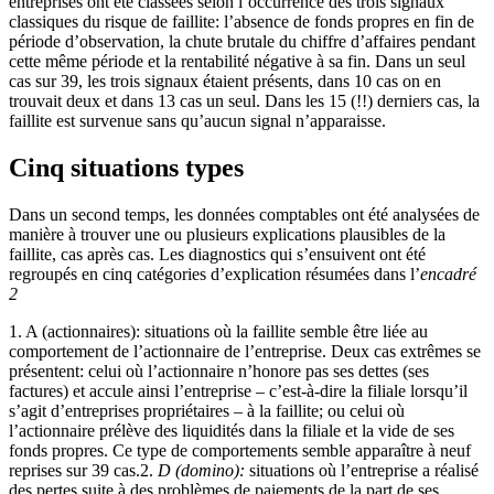
entreprises ont été classées selon l’occurrence des trois signaux
classiques du risque de faillite: l’absence de fonds propres en fin de
période d’observation, la chute brutale du chiffre d’affaires pendant
cette même période et la rentabilité négative à sa fin. Dans un seul
cas sur 39, les trois signaux étaient présents, dans 10 cas on en
trouvait deux et dans 13 cas un seul. Dans les 15 (!!) derniers cas, la
faillite est survenue sans qu’aucun signal n’apparaisse.
Cinq situations types
Dans un second temps, les données comptables ont été analysées de
manière à trouver une ou plusieurs explications plausibles de la
faillite, cas après cas. Les diagnostics qui s’ensuivent ont été
regroupés en cinq catégories d’explication résumées dans l’
encadré
2
1. A (actionnaires): situations où la faillite semble être liée au
comportement de l’actionnaire de l’entreprise. Deux cas extrêmes se
présentent: celui où l’actionnaire n’honore pas ses dettes (ses
factures) et accule ainsi l’entreprise – c’est-à-dire la filiale lorsqu’il
s’agit d’entreprises propriétaires – à la faillite; ou celui où
l’actionnaire prélève des liquidités dans la filiale et la vide de ses
fonds propres. Ce type de comportements semble apparaître à neuf
reprises sur 39 cas.2.
D (domino):
situations où l’entreprise a réalisé
des pertes suite à des problèmes de paiements de la part de ses