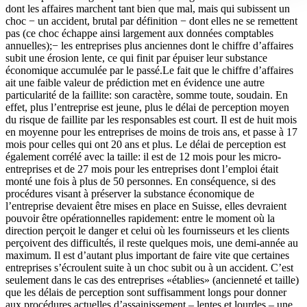
dont les affaires marchent tant bien que mal, mais qui subissent un
choc − un accident, brutal par définition − dont elles ne se remettent
pas (ce choc échappe ainsi largement aux données comptables
annuelles);− les entreprises plus anciennes dont le chiffre d’affaires
subit une érosion lente, ce qui finit par épuiser leur substance
économique accumulée par le passé.Le fait que le chiffre d’affaires
ait une faible valeur de prédiction met en évidence une autre
particularité de la faillite: son caractère, somme toute, soudain. En
effet, plus l’entreprise est jeune, plus le délai de perception moyen
du risque de faillite par les responsables est court. Il est de huit mois
en moyenne pour les entreprises de moins de trois ans, et passe à 17
mois pour celles qui ont 20 ans et plus. Le délai de perception est
également corrélé avec la taille: il est de 12 mois pour les micro-
entreprises et de 27 mois pour les entreprises dont l’emploi était
monté une fois à plus de 50 personnes. En conséquence, si des
procédures visant à préserver la substance économique de
l’entreprise devaient être mises en place en Suisse, elles devraient
pouvoir être opérationnelles rapidement: entre le moment où la
direction perçoit le danger et celui où les fournisseurs et les clients
perçoivent des difficultés, il reste quelques mois, une demi-année au
maximum. Il est d’autant plus important de faire vite que certaines
entreprises s’écroulent suite à un choc subit ou à un accident. C’est
seulement dans le cas des entreprises «établies» (ancienneté et taille)
que les délais de perception sont suffisamment longs pour donner
aux procédures actuelles d’assainissement – lentes et lourdes – une