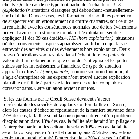
clients. Quatre cas de ce type font partie de l’échantillon.3.
E
(exploitation):
situations classiques qui débouchent «naturellement»
sur la faillite. Dans ces cas, les informations disponibles permettent
de suspecter soit un effondrement du chiffre d’affaires, soit celui de
la rentabilité avec les conséquences normales que de tels événements
peuvent avoir sur la structure du bilan. L’exploitation semble
expliquer 11 des 39 cas étudiés.4.
HE (hors exploitation):
situations
où des mouvements suspects apparaissent au bilan, ce qui laisse
entrevoir des activités ou des événements hors exploitation. Deux
types d’opérations sont visibles dans l’échantillon: les pertes de
valeur de l’immobilier autre que celui de l’entreprise et les pertes
subies sur les investissements financiers. Ce type de situation
apparaît dix fois.5.
I (inexplicable):
comme son nom l’indique, il
s’agit d’entreprises où les experts n’ont trouvé aucune explication
plausible de faillite à partir de la lecture des ratios comptables
correspondants. Cette situation revient huit fois.
.Si les cas fournis par le Crédit Suisse devaient s’avérer
représentatifs des sociétés de capitaux qui font faillite en Suisse,
alors les causes d’échec se répartiraient de la manière suivante: dans
27% des cas, la faillite serait la conséquence directe d’un problème
d’exploitation;dans 18% des cas, la faillite résulterait d’un pillage de
l’entreprise par le ou les actionnaires;dans 10% des cas, la faillite
serait la conséquence d’un effet domino;dans 25% des cas, le hors-
exploitation aurait plombé l’entreprise;dans 20% des cas, la faillite