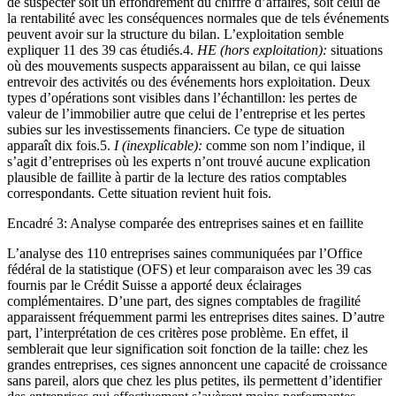
de suspecter soit un effondrement du chiffre d’affaires, soit celui de
la rentabilité avec les conséquences normales que de tels événements
peuvent avoir sur la structure du bilan. L’exploitation semble
expliquer 11 des 39 cas étudiés.4.
HE (hors exploitation):
situations
où des mouvements suspects apparaissent au bilan, ce qui laisse
entrevoir des activités ou des événements hors exploitation. Deux
types d’opérations sont visibles dans l’échantillon: les pertes de
valeur de l’immobilier autre que celui de l’entreprise et les pertes
subies sur les investissements financiers. Ce type de situation
apparaît dix fois.5.
I (inexplicable):
comme son nom l’indique, il
s’agit d’entreprises où les experts n’ont trouvé aucune explication
plausible de faillite à partir de la lecture des ratios comptables
correspondants. Cette situation revient huit fois.
Encadré 3: Analyse comparée des entreprises saines et en faillite
L’analyse des 110 entreprises saines communiquées par l’Office
fédéral de la statistique (OFS) et leur comparaison avec les 39 cas
fournis par le Crédit Suisse a apporté deux éclairages
complémentaires. D’une part, des signes comptables de fragilité
apparaissent fréquemment parmi les entreprises dites saines. D’autre
part, l’interprétation de ces critères pose problème. En effet, il
semblerait que leur signification soit fonction de la taille: chez les
grandes entreprises, ces signes annoncent une capacité de croissance
sans pareil, alors que chez les plus petites, ils permettent d’identifier