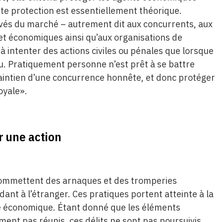
tte protection est essentiellement théorique.
rivés du marché – autrement dit aux concurrents, aux
 et économiques ainsi qu’aux organisations de
à intenter des actions civiles ou pénales que lorsque
eu. Pratiquement personne n’est prêt à se battre
e maintien d’une concurrence honnête, et donc protéger
oyale».
r une action
 commettent des arnaques et des tromperies
ant à l’étranger. Ces pratiques portent atteinte à la
ce économique. Étant donné que les éléments
ment pas réunis, ces délits ne sont pas poursuivis