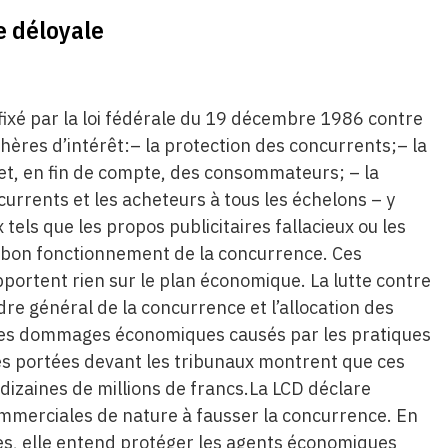
e déloyale
t fixé par la loi fédérale du 19 décembre 1986 contre
phères d’intérêt:– la protection des concurrents;– la
 et, en fin de compte, des consommateurs; – la
ncurrents et les acheteurs à tous les échelons – y
els que les propos publicitaires fallacieux ou les
 bon fonctionnement de la concurrence. Ces
portent rien sur le plan économique. La lutte contre
dre général de la concurrence et l’allocation des
er les dommages économiques causés par les pratiques
res portées devant les tribunaux montrent que ces
izaines de millions de francs.La LCD déclare
ommerciales de nature à fausser la concurrence. En
, elle entend protéger les agents économiques