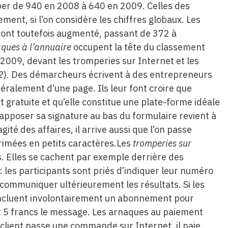
er de 940 en 2008 à 640 en 2009. Celles des
ent, si l’on considère les chiffres globaux. Les
ont toutefois augmenté, passant de 372 à
ques à l’annuaire
occupent la tête du classement
2009, devant les tromperies sur Internet et les
2
). Des démarcheurs écrivent à des entrepreneurs
néralement d’une page. Ils leur font croire que
st gratuite et qu’elle constitue une plate-forme idéale
 d’apposer sa signature au bas du formulaire revient à
té des affaires, il arrive aussi que l’on passe
primées en petits caractères.Les
tromperies sur
. Elles se cachent par exemple derrière des
: les participants sont priés d’indiquer leur numéro
 communiquer ultérieurement les résultats. Si les
 concluent involontairement un abonnement pour
et 5 francs le message. Les arnaques au paiement
 client passe une commande sur Internet, il paie