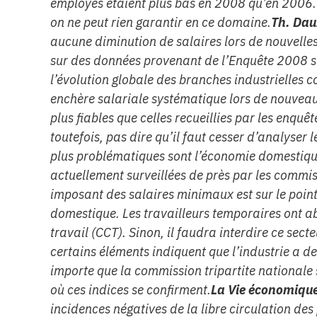
employés étaient plus bas en 2008 qu’en 2006.
on ne peut rien garantir en ce domaine.
Th. Da
aucune diminution de salaires lors de nouvelles
sur des données provenant de l’Enquête 2008 sur
l’évolution globale des branches industrielles c
enchère salariale systématique lors de nouveau
plus fiables que celles recueillies par les enquêt
toutefois, pas dire qu’il faut cesser d’analyser 
plus problématiques sont l’économie domestique,
actuellement surveillées de près par les commiss
imposant des salaires minimaux est sur le poin
domestique. Les travailleurs temporaires ont a
travail (CCT). Sinon, il faudra interdire ce sec
certains éléments indiquent que l’industrie a des
importe que la commission tripartite nationale 
où ces indices se confirment.
La Vie économiqu
incidences négatives de la libre circulation de