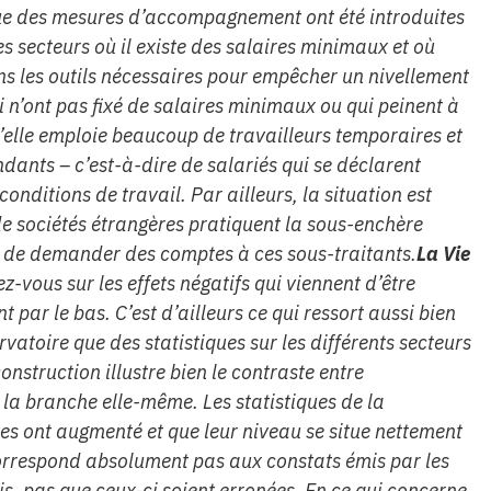
ue des mesures d’accompagnement ont été introduites
s secteurs où il existe des salaires minimaux et où
ns les outils nécessaires pour empêcher un nivellement
ui n’ont pas fixé de salaires minimaux ou qui peinent à
u’elle emploie beaucoup de travailleurs temporaires et
ants – c’est-à-dire de salariés qui se déclarent
onditions de travail. Par ailleurs, la situation est
e sociétés étrangères pratiquent la sous-enchère
le de demander des comptes à ces sous-traitants.
La Vie
-vous sur les effets négatifs qui viennent d’être
 par le bas. C’est d’ailleurs ce qui ressort aussi bien
vatoire que des statistiques sur les différents secteurs
construction illustre bien le contraste entre
e la branche elle-même. Les statistiques de la
es ont augmenté et que leur niveau se situe nettement
rrespond absolument pas aux constats émis par les
is, pas que ceux-ci soient erronées. En ce qui concerne