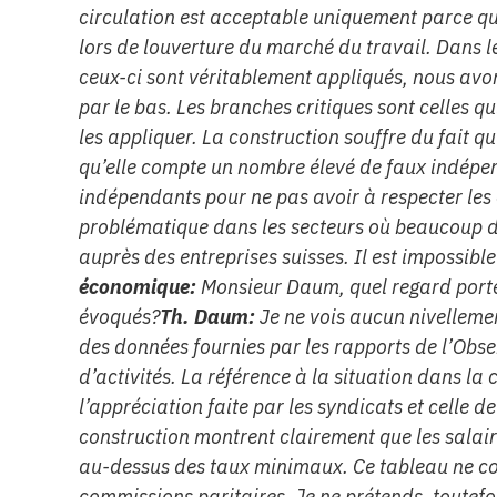
circulation est acceptable uniquement parce q
lors de louverture du marché du travail. Dans le
ceux-ci sont véritablement appliqués, nous avo
par le bas. Les branches critiques sont celles q
les appliquer. La construction souffre du fait q
qu’elle compte un nombre élevé de faux indépend
indépendants pour ne pas avoir à respecter les c
problématique dans les secteurs où beaucoup d
auprès des entreprises suisses. Il est impossib
économique:
Monsieur Daum, quel regard portez
évoqués?
Th. Daum:
Je ne vois aucun nivellement
des données fournies par les rapports de l’Obser
d’activités. La référence à la situation dans la 
l’appréciation faite par les syndicats et celle d
construction montrent clairement que les salair
au-dessus des taux minimaux. Ce tableau ne co
commissions paritaires. Je ne prétends, toutefo