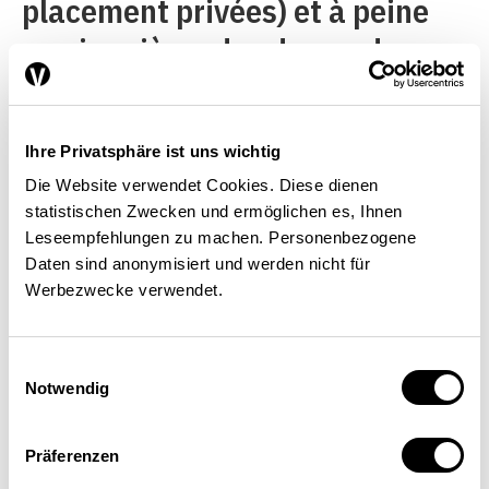
placement privées) et à peine
un cinquième des demandeurs
d’emploi ont été placés par les
ORP. Que la situation
Ihre Privatsphäre ist uns wichtig
économique soit bonne ou
Die Website verwendet Cookies. Diese dienen
mauvaise, cette proportion est
statistischen Zwecken und ermöglichen es, Ihnen
stable depuis des années. Le
Leseempfehlungen zu machen. Personenbezogene
Daten sind anonymisiert und werden nicht für
caractère saisonnier exerce une
Werbezwecke verwendet.
forte influence sur l’indicateur
«Désinscriptions par prise
Einwilligungsauswahl
Notwendig
demploi». C’est pourquoi le
total des radiations du chômage
Präferenzen
varie d’un trimestre à l’autre.