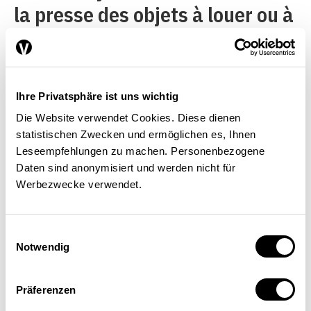
la presse des objets à louer ou à
vendre a valeur d’indicateur en
ce domaine. Il faut la comparer
avec la durée d’insertion dans
Ihre Privatsphäre ist uns wichtig
une situation où les prix réels
Die Website verwendet Cookies. Diese dienen
resteraient stables. Si les
statistischen Zwecken und ermöglichen es, Ihnen
Leseempfehlungen zu machen. Personenbezogene
annonces paraissent
Daten sind anonymisiert und werden nicht für
longtemps, il y a une
Werbezwecke verwendet.
surabondance d’offres. Si elles
disparaissent rapidement, il y a
Einwilligungsauswahl
Notwendig
pénurie. Il s’agit en l’occurrence
d’un instantané qui est
Präferenzen