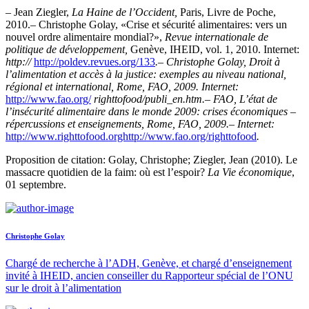
– Jean Ziegler,
La Haine de l’Occident,
Paris, Livre de Poche,
2010.– Christophe Golay, «Crise et sécurité alimentaires: vers un
nouvel ordre alimentaire mondial?»,
Revue internationale de
politique de développement,
Genève, IHEID, vol. 1, 2010. Internet:
http://
http://poldev.revues.org/133
.– Christophe Golay, Droit à
l’alimentation et accès à la justice: exemples au niveau national,
régional et international, Rome, FAO, 2009. Internet:
http://www.fao.org/
righttofood/publi_en.htm.– FAO, L’état de
l’insécurité alimentaire dans le monde 2009: crises économiques –
répercussions et enseignements, Rome, FAO, 2009.– Internet:
http://www.righttofood.orghttp://www.fao.org/righttofood
.
Proposition de citation: Golay, Christophe; Ziegler, Jean (2010). Le
massacre quotidien de la faim: où est l’espoir?
La Vie économique
,
01 septembre.
Christophe Golay
Chargé de recherche à l’ADH, Genève, et chargé d’enseignement
invité à IHEID, ancien conseiller du Rapporteur spécial de l’ONU
sur le droit à l’alimentation