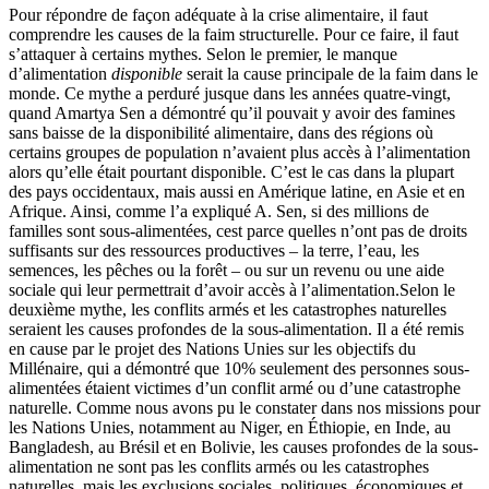
Pour répondre de façon adéquate à la crise alimentaire, il faut
comprendre les causes de la faim structurelle. Pour ce faire, il faut
s’attaquer à certains mythes. Selon le premier, le manque
d’alimentation
disponible
serait la cause principale de la faim dans le
monde. Ce mythe a perduré jusque dans les années quatre-vingt,
quand Amartya Sen a démontré qu’il pouvait y avoir des famines
sans baisse de la disponibilité alimentaire, dans des régions où
certains groupes de population n’avaient plus accès à l’alimentation
alors qu’elle était pourtant disponible. C’est le cas dans la plupart
des pays occidentaux, mais aussi en Amérique latine, en Asie et en
Afrique. Ainsi, comme l’a expliqué A. Sen, si des millions de
familles sont sous-alimentées, cest parce quelles n’ont pas de droits
suffisants sur des ressources productives – la terre, l’eau, les
semences, les pêches ou la forêt – ou sur un revenu ou une aide
sociale qui leur permettrait d’avoir accès à l’alimentation.Selon le
deuxième mythe, les conflits armés et les catastrophes naturelles
seraient les causes profondes de la sous-alimentation. Il a été remis
en cause par le projet des Nations Unies sur les objectifs du
Millénaire, qui a démontré que 10% seulement des personnes sous-
alimentées étaient victimes d’un conflit armé ou d’une catastrophe
naturelle. Comme nous avons pu le constater dans nos missions pour
les Nations Unies, notamment au Niger, en Éthiopie, en Inde, au
Bangladesh, au Brésil et en Bolivie, les causes profondes de la sous-
alimentation ne sont pas les conflits armés ou les catastrophes
naturelles, mais les exclusions sociales, politiques, économiques et