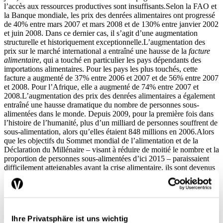
l’accès aux ressources productives sont insuffisants.Selon la FAO et
la Banque mondiale, les prix des denrées alimentaires ont progressé
de 40% entre mars 2007 et mars 2008 et de 130% entre janvier 2002
et juin 2008. Dans ce dernier cas, il s’agit d’une augmentation
structurelle et historiquement exceptionnelle.L’augmentation des
prix sur le marché international a entraîné une hausse de la
facture
alimentaire
, qui a touché en particulier les pays dépendants des
importations alimentaires. Pour les pays les plus touchés, cette
facture a augmenté de 37% entre 2006 et 2007 et de 56% entre 2007
et 2008. Pour l’Afrique, elle a augmenté de 74% entre 2007 et
2008.L’augmentation des prix des denrées alimentaires a également
entraîné une hausse dramatique du nombre de personnes sous-
alimentées dans le monde. Depuis 2009, pour la première fois dans
l’histoire de l’humanité, plus d’un milliard de personnes souffrent de
sous-alimentation, alors qu’elles étaient 848 millions en 2006.Alors
que les objectifs du Sommet mondial de l’alimentation et de la
Déclaration du Millénaire – visant à réduire de moitié le nombre et la
proportion de personnes sous-alimentées d’ici 2015 – paraissaient
difficilement atteignables avant la crise alimentaire, ils sont devenus
clairement hors de portée (voir
graphique 1
).
Les causes de la crise alimentaire
Pourquoi les prix des denrées
Ihre Privatsphäre ist uns wichtig