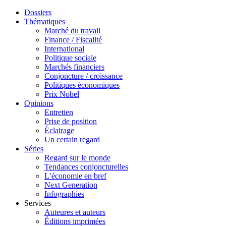
Dossiers
Thématiques
Marché du travail
Finance / Fiscalité
International
Politique sociale
Marchés financiers
Conjoncture / croissance
Politiques économiques
Prix Nobel
Opinions
Entretien
Prise de position
Éclairage
Un certain regard
Séries
Regard sur le monde
Tendances conjoncturelles
L’économie en bref
Next Generation
Infographies
Services
Auteures et auteurs
Éditions imprimées