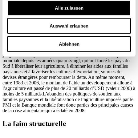
pays avaient investi massivement dans le développement rural et
Alle zulassen
l’agriculture de proximité dans les trente dernières années, ils
auraient pu substituer les importations alimentaires par des produits
locaux. Dans cette situation, les petits agriculteurs auraient produit
Auswahl erlauben
assez pour nourrir leurs familles et ils auraient eu accès au marché
pour revendre leurs surplus; ils auraient alors pu profiter de
l’augmentation des prix sur les marchés locaux, au lieu de la subir en
Ablehnen
tant que consommateurs nets de denrées alimentaires.Cette
substitution a, toutefois, été rendue impossible par l’imposition de
programmes d’ajustements structurels par le FMI et la Banque
mondiale depuis les années quatre-vingt, qui ont forcé les pays du
Sud à libéraliser leur agriculture, à éliminer les aides aux familles
paysannes et à favoriser les cultures d’exportation, sources de
devises étrangères pour rembourser la dette. Au même moment,
entre 1983 et 2006, le montant de l’aide au développement alloué à
l’agriculture est passé de plus de 20 milliards d’USD (valeur 2006) à
moins de 5 milliards.L’abandon des politiques de soutien aux
familles paysannes et la libéralisation de l’agriculture imposés par le
FMI et la Banque mondiale font donc parties des principales causes
de la crise alimentaire qui a éclaté en 2008.
La faim structurelle