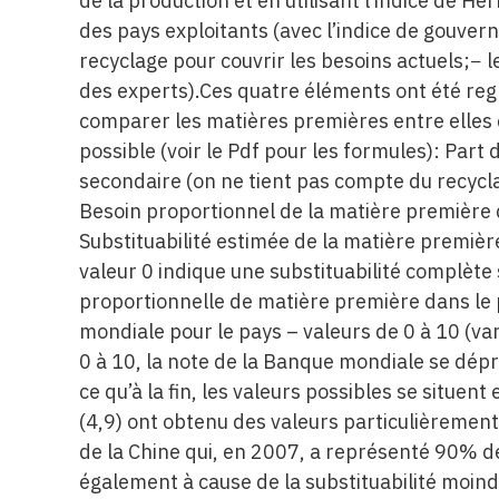
de la production et en utilisant l’indice de H
des pays exploitants (avec l’indice de gouve
recyclage pour couvrir les besoins actuels;− le
des experts).Ces quatre éléments ont été reg
comparer les matières premières entre elles d
possible (voir le Pdf pour les formules): Part
secondaire (on ne tient pas compte du recycla
Besoin proportionnel de la matière première 
Substituabilité estimée de la matière premièr
valeur 0 indique une substituabilité complèt
proportionnelle de matière première dans le 
mondiale pour le pays – valeurs de 0 à 10 (var
0 à 10, la note de la Banque mondiale se dépr
ce qu’à la fin, les valeurs possibles se situent
(4,9) ont obtenu des valeurs particulièremen
de la Chine qui, en 2007, a représenté 90% d
également à cause de la substituabilité moind