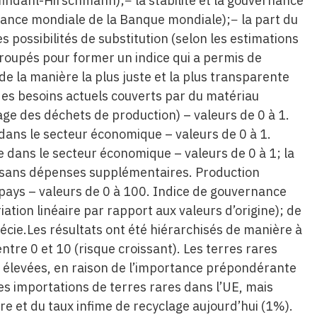
erfindahl-Hirschmann);− la stabilité et la gouvernance
rnance mondiale de la Banque mondiale);− la part du
s possibilités de substitution (selon les estimations
roupés pour former un indice qui a permis de
e la manière la plus juste et la plus transparente
 des besoins actuels couverts par du matériau
ge des déchets de production) – valeurs de 0 à 1.
dans le secteur économique – valeurs de 0 à 1.
e dans le secteur économique – valeurs de 0 à 1; la
e sans dépenses supplémentaires. Production
pays – valeurs de 0 à 100. Indice de gouvernance
iation linéaire par rapport aux valeurs d’origine); de
écie.Les résultats ont été hiérarchisés de manière à
 entre 0 et 10 (risque croissant). Les terres rares
t élevées, en raison de l’importance prépondérante
es importations de terres rares dans l’UE, mais
re et du taux infime de recyclage aujourd’hui (1%).