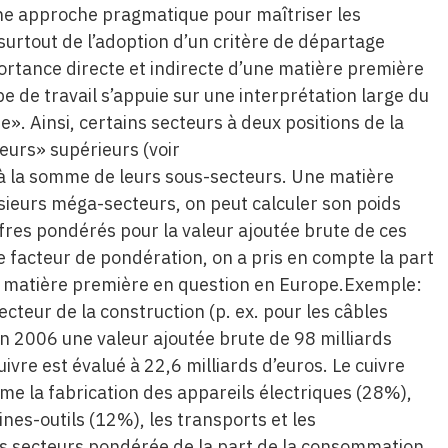
 une approche pragmatique pour maîtriser les
 surtout de l’adoption d’un critère de départage
ortance directe et indirecte d’une matière première
e de travail s’appuie sur une interprétation large du
e». Ainsi, certains secteurs à deux positions de la
urs» supérieurs (voir
à la somme de leurs sous-secteurs. Une matière
sieurs méga-secteurs, on peut calculer son poids
es pondérés pour la valeur ajoutée brute de ces
le facteur de pondération, on a pris en compte la part
a matière première en question en Europe.Exemple:
ecteur de la construction (p. ex. pour les câbles
 en 2006 une valeur ajoutée brute de 98 milliards
ivre est évalué à 22,6 milliards d’euros. Le cuivre
mme la fabrication des appareils électriques (28%),
nes-outils (12%), les transports et les
ces secteurs pondérée de la part de la consommation