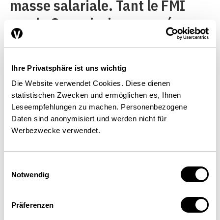
masse salariale. Tant le FMI
que la Commission européenne
préconisent l’introduction d’un
tel impôt. La France et la
Ihre Privatsphäre ist uns wichtig
Grande-Bretagne en ont
Die Website verwendet Cookies. Diese dienen
introduit des variantes, sous
statistischen Zwecken und ermöglichen es, Ihnen
forme d’un impôt sur les bonus
Leseempfehlungen zu machen. Personenbezogene
Daten sind anonymisiert und werden nicht für
collecté pour une durée limitée.
Werbezwecke verwendet.
Dans divers États, cet impôt
fait office, pour le secteur
Einwilligungsauswahl
Notwendig
financier, de substitut à une
taxe sur la valeur ajoutée.De
Präferenzen
même qu’il existe plusieurs