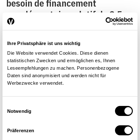
besoin de financement
supplémentaire relatif de 2,5
points de pourcentage du PIB
jusqu’à 2030. 2. Le
scénario
Ihre Privatsphäre ist uns wichtig
«évolution favorable»
table sur
Die Website verwendet Cookies. Diese dienen
une croissance des salaires
statistischen Zwecken und ermöglichen es, Ihnen
réels de 1,5% par an, un
Leseempfehlungen zu machen. Personenbezogene
Daten sind anonymisiert und werden nicht für
vieillissement atténué, une
Werbezwecke verwendet.
augmentation inférieure à la
moyenne des coûts AOS et un
Einwilligungsauswahl
Notwendig
taux de chômage de seulement
2,2%. Ce scénario évalue le
Präferenzen
besoin de financement