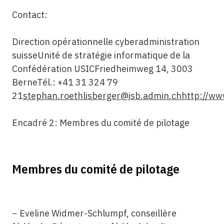
Contact:
Direction opérationnelle cyberadministration
suisseUnité de stratégie informatique de la
Confédération USICFriedheimweg 14, 3003
BerneTél.: +41 31 324 79
21
stephan.roethlisberger@isb.admin.ch
http://w
Encadré 2: Membres du comité de pilotage
Membres du comité de pilotage
− Eveline Widmer-Schlumpf, conseillère