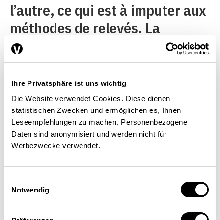
l’autre, ce qui est à imputer aux
méthodes de relevés. La
présente recherche s’appuie sur
la statistique de la TVA qui, à la
différence de la balance des
Ihre Privatsphäre ist uns wichtig
paiements, est structurée
Die Website verwendet Cookies. Diese dienen
statistischen Zwecken und ermöglichen es, Ihnen
suivant la classification Noga,
Leseempfehlungen zu machen. Personenbezogene
ce qui est indispensable pour
Daten sind anonymisiert und werden nicht für
Werbezwecke verwendet.
une analyse par branche. Les
trois points suivants réduisent,
Einwilligungsauswahl
toutefois, la pertinence des
Notwendig
données:1. Les entreprises qui