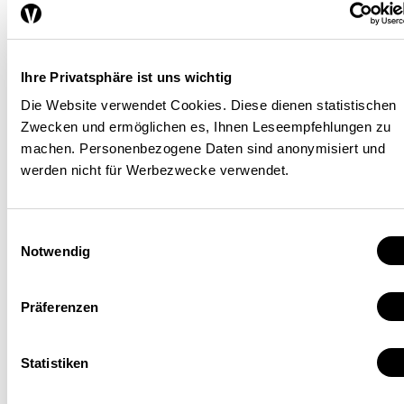
En 2010, les commissions
Ihre Privatsphäre ist uns wichtig
tripartites ont contrôlé 5380
Die Website verwendet Cookies. Diese dienen statistischen
entreprises détachant des
Zwecken und ermöglichen es, Ihnen Leseempfehlungen zu
travailleurs et 3486
machen. Personenbezogene Daten sind anonymisiert und
werden nicht für Werbezwecke verwendet.
indépendants soumis à
l’obligation d’annonce (au total
Einwilligungsauswahl
16 950 personnes) ainsi que
Notwendig
7760 employeurs suisses
Präferenzen
(représentant 34 764
travailleurs) dans les branches
Statistiken
sans CCT. Les commissions