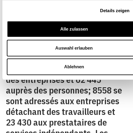
paritaires ont étendu leur
Details zeigen
activité de contrôle en 2010 par
rapport à 2009. Les contrôles
Alle zulassen
auprès des employeurs suisses
ont été intensifiés dans le cadre
Auswahl erlauben
de l’exécution habituelle des
CCT. Il y en a eu 10 595 auprès
Ablehnen
des entreprises et 62 445
auprès des personnes; 8558 se
sont adressés aux entreprises
détachant des travailleurs et
23 430 aux prestataires de
services indépendants. Les