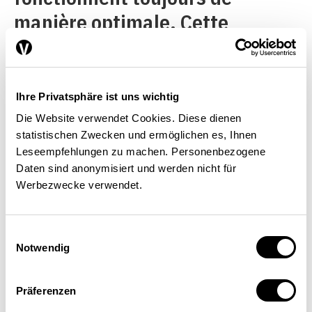
manière optimale. Cette
évolution provient
principalement de l’abolition
des entraves internationales au
Ihre Privatsphäre ist uns wichtig
commerce et aux
Die Website verwendet Cookies. Diese dienen
statistischen Zwecken und ermöglichen es, Ihnen
investissements, de la
Leseempfehlungen zu machen. Personenbezogene
réduction massive des coûts de
Daten sind anonymisiert und werden nicht für
Werbezwecke verwendet.
déplacement, des technologies
modernes de l’information et de
Einwilligungsauswahl
la communication, des
Notwendig
nouveaux procédés de
fabrication ou de nouvelles
Präferenzen