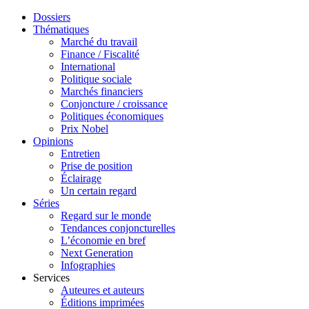
Dossiers
Thématiques
Marché du travail
Finance / Fiscalité
International
Politique sociale
Marchés financiers
Conjoncture / croissance
Politiques économiques
Prix Nobel
Opinions
Entretien
Prise de position
Éclairage
Un certain regard
Séries
Regard sur le monde
Tendances conjoncturelles
L’économie en bref
Next Generation
Infographies
Services
Auteures et auteurs
Éditions imprimées